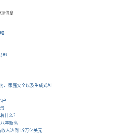
数据信息
略
转型
务、家庭安全以及生成式AI
亿户
前景
味着什么？
创八年新高
运营商收入达到1.9万亿美元