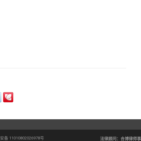
备 11010802026978号
法律顾问：
合博律师事