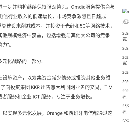
进一步并购将继续保持强劲势头。Omdia服务提供商与
：”随着电信行业收入的低速增长，市场竞争激烈且日趋成
近
重复建设来削减成本，并投资于光纤和5G等网络技术，
2
其他规模经济中获益，包括增强与其他大公司的竞争
表） ​
力”。
20
20
多元化战略的一部分。
表） ​
20
基础设施资产，以筹集资金减少债务或投资其他业务领
20
成了向投资集团 KKR 出售意大利固网业务的交易，TIM
20
者服务和企业 ICT 服务，专注于业务增长。
表） ​
25
表） ​
以实现多元化发展，Orange 和西班牙电信都通过这
CP