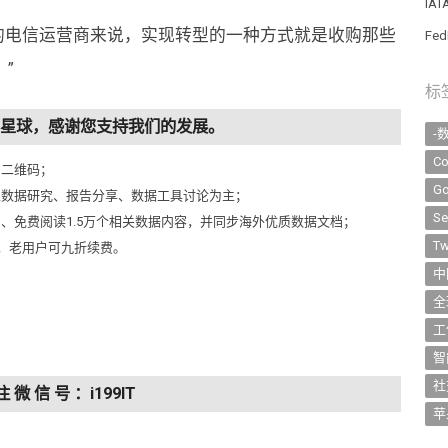
IA
供商的电信运营商来说，实现转型的一种方式就是收购那些
Fe
”
标
知识星球，感谢您支持我们的发展。
-
Co
侧二维码；
Go
以数据研究、报告分享、数据工具讨论为主；
Se
问、免费阅读1.5万个相关数据内容，并同步海外优质数据文档；
Tw
元，老用户可九折续费。
中
全
工
智
社
注 微 信 号 ：i199IT
苹