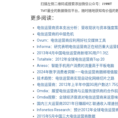
扫描左侧二维码或搜索添加微信公众号：
i199IT
TMT最全的数据微信平台，随时随地获知有价值的
更多阅读：
电信运营商资本支出分析：营收现状与资本强度策
电信运营商的中层危机
Ovum：电信运营商应利用好社交媒体工具
Informa：研究表明电信运营商正在经历重大运营
2013年4月中国电信运营商新增3G用户1.3亿
Totaltele：2012年全球电信运营商Top 20
Arieso：智能手机用户消费的流量高于平板电脑
2024年数字消费者洞察——电信运营商捆绑增值服
技术趋势：电信运营商实现自动化网络切片之路
电信运营商：2012年上半年中国3G用户数达1.75
Omdia：展望电信运营商与云服务提供商的合作
Omdia观察：全球经济衰退对电信运营商来说意
国内三大运营商2021年日赚超4亿 联通收入增速
Infonetics Research：预计2012年全球电信
2015年5月中国三大电信运营商数据