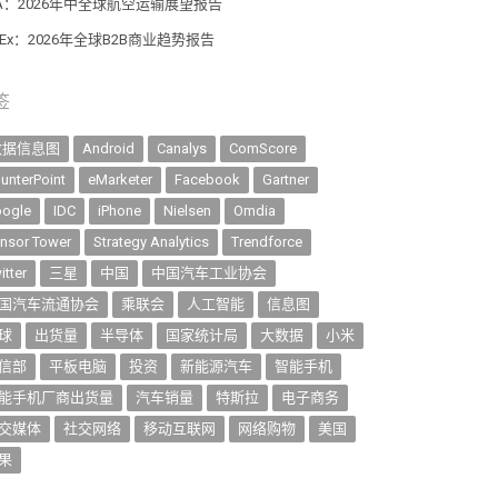
TA：2026年中全球航空运输展望报告
dEx：2026年全球B2B商业趋势报告
签
数据信息图
Android
Canalys
ComScore
unterPoint
eMarketer
Facebook
Gartner
ogle
IDC
iPhone
Nielsen
Omdia
nsor Tower
Strategy Analytics
Trendforce
itter
三星
中国
中国汽车工业协会
国汽车流通协会
乘联会
人工智能
信息图
球
出货量
半导体
国家统计局
大数据
小米
信部
平板电脑
投资
新能源汽车
智能手机
能手机厂商出货量
汽车销量
特斯拉
电子商务
交媒体
社交网络
移动互联网
网络购物
美国
果