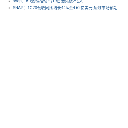
snap：AR滤镜推动2Q19日活突破2亿人
SNAP：1Q20营收同比增长44%至4.62亿美元 超过市场预期