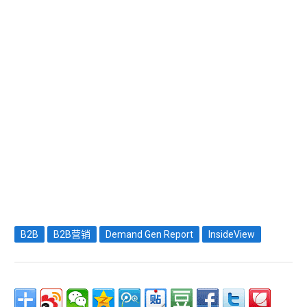
B2B
B2B营销
Demand Gen Report
InsideView