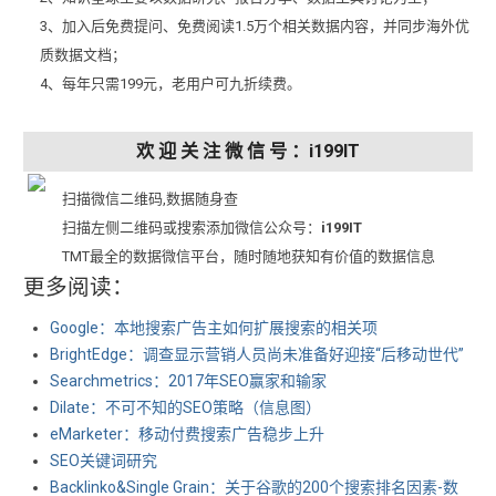
3、加入后免费提问、免费阅读1.5万个相关数据内容，并同步海外优
质数据文档；
4、每年只需199元，老用户可九折续费。
欢 迎 关 注 微 信 号 ：i199IT
扫描微信二维码,数据随身查
扫描左侧二维码或搜索添加微信公众号：
i199IT
TMT最全的数据微信平台，随时随地获知有价值的数据信息
更多阅读：
Google：本地搜索广告主如何扩展搜索的相关项
BrightEdge：调查显示营销人员尚未准备好迎接“后移动世代”
Searchmetrics：2017年SEO赢家和输家
Dilate：不可不知的SEO策略（信息图）
eMarketer：移动付费搜索广告稳步上升
SEO关键词研究
Backlinko&Single Grain：关于谷歌的200个搜索排名因素-数