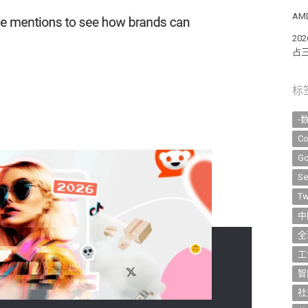
AM
2
占
标
-
Co
Go
Se
Tw
中
全
工
智
社