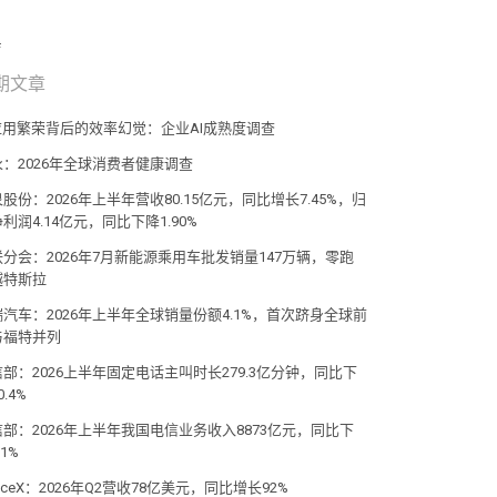
期文章
I应用繁荣背后的效率幻觉：企业AI成熟度调查
永：2026年全球消费者健康调查
股份：2026年上半年营收80.15亿元，同比增长7.45%，归
利润4.14亿元，同比下降1.90%
联分会：2026年7月新能源乘用车批发销量147万辆，零跑
越特斯拉
瑞汽车：2026年上半年全球销量份额4.1%，首次跻身全球前
与福特并列
部：2026上半年固定电话主叫时长279.3亿分钟，同比下
0.4%
信部：2026年上半年我国电信业务收入8873亿元，同比下
.1%
aceX：2026年Q2营收78亿美元，同比增长92%