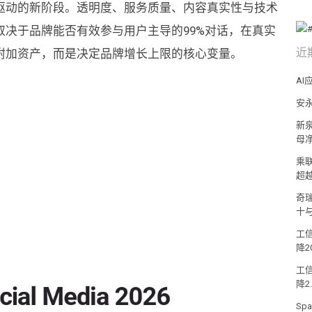
驱动的新阶段。透明度、服务质量、内容真实性与技术
决于品牌能否有效参与用户主导的99%对话，在真实
近
附加资产，而是决定品牌增长上限的核心变量。
A
安
新泉
母净
乘
超
奇
十
工信
降2
工
降2
Sp