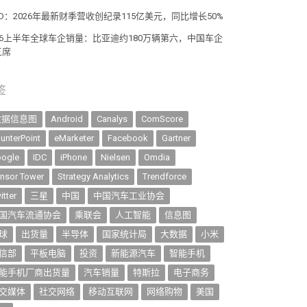
D：2026年最新财季营收创纪录115亿美元，同比增长50%
026上半年全球车企销量：比亚迪约180万辆第六，中国车企
三席
签
数据信息图
Android
Canalys
ComScore
unterPoint
eMarketer
Facebook
Gartner
ogle
IDC
iPhone
Nielsen
Omdia
nsor Tower
Strategy Analytics
Trendforce
itter
三星
中国
中国汽车工业协会
国汽车流通协会
乘联会
人工智能
信息图
球
出货量
半导体
国家统计局
大数据
小米
信部
平板电脑
投资
新能源汽车
智能手机
能手机厂商出货量
汽车销量
特斯拉
电子商务
交媒体
社交网络
移动互联网
网络购物
美国