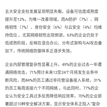
五大安全支柱发展呈现明显失衡。设备可信度成熟度
提升至12%，为唯一改善领域，而AI防护（7%）、网
络韧性（7%）、身份安全（6%）与云安全（4%）均维
持低位 。尤其网络韧性出现倒退，63%的企业仍处于
低成熟阶段，反映在混合办公、分布式架构与AI攻击叠
加下，传统网络防御体系正逐步失效。
企业内部管理复杂性显著上升。49%的企业过去一年遭
遇网络攻击，71%预计未来12至24个月将发生业务中
断风险，而84%的员工通过非托管设备接入系统，31%
的员工每周连接六个不同网络 。与此同时，77%的企
业认为安全工具过多反而降低响应效率，70%的企业部
署超过10种安全解决方案，显示安全体系正陷入“复杂