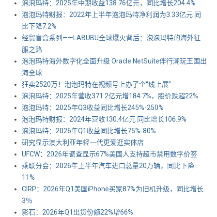
泡泡玛特：2025年中期收益138.76亿元，同比增长204.4%
泡泡玛特财报：2022年上半年泡泡玛特净利润为3.33亿元 同
比下降7.2%
经贸盲盒系列——LABUBU全球爆火背后：泡泡玛特的海外征
服之路
泡泡玛特海外数字化全面升级 Oracle NetSuite伴行潮玩王国出
海全球
狂卖2520万！泡泡玛特在视频号上办了个“线上展”
泡泡玛特：2025年营收371.2亿元增184.7%，股价跌超22%
泡泡玛特：2025年Q3收益同比增长245%-250%
泡泡玛特财报：2024年营收130.4亿元 同比增长106.9%
泡泡玛特：2026年Q1收益同比增长75%-80%
研究显示澳大利亚年轻一代更爱逛实体店
UFCW：2026年调查显示67%美国人支持超市禁用数字价签
乘联分会：2026年上半年汽车进口总量20万辆，同比下降
11%
CIRP：2026年Q1美国iPhone买家87%为旧机升级，同比增长
3％
影石：2026年Q1出货份额22%增66%