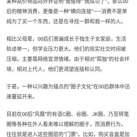
某种高价物品向外界证明“我值得”“我成功了”，那么00
后的精神消费，更像是一种“横向连接”——消费不是单
纯为了买一个东西，还是在寻找一群和我一样的人。
相比父母辈，00后们普遍成长于独生子女家庭，生活
轨迹单一，但学业压力更大。他们的现实社交时间被
压缩，主要靠网络宣泄情绪。由于相对“孤独”的社会环
境，相对上代人，他们更渴望连接和认同。
于是，一种以兴趣为锚点的“圈子文化”在00后群体中迅
速蔓延开来。
目前在00后“风靡”的有语C圈、谷圈、JK圈、乃至转笔
圈等各种在外人看来难以理解的圈子，而消费行为，
往往就是进入这些圈层的“门票”。比如，购买盲盒是加