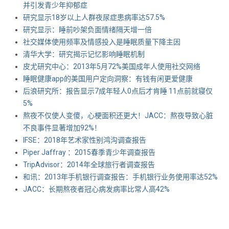
并引发青少年抑郁症
研究显示18岁以上人群夜尿症患病率达57.5%
研究显示：睡前吵架负面情绪隔天增一倍
社交媒体使用频率及情感投入是睡眠质量下降主因
清华大学：研究揭示记忆影响睡眠机制
皮尤研究中心：2013年5月72%美国成年人使用社交网络
睡眠健康app的美国用户定向洞察：有钱有闲更爱健康
后浪研究所：报告显示7成年轻人0点后才肯睡 11点前就寝仅
5%
熬夜不仅使人变傻，心梗面积还更大！JACC：熬夜导致心脏
不良事件显著增加92%！
IFSE：2018年艺术家性别鸿沟调查报告
Piper Jaffray ：2015春季青少年调查报告
TripAdvisor：2014年全球旅行者调查报告
和讯：2013年手机银行调查报告：手机银行业务使用率达52%
JACC：长期熬夜者冠心病发病率比常人高42%