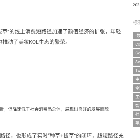
20
标
拔草”的线上消费短路径加速了颜值经济的扩张，年轻
-
推动了美妆KOL生态的繁荣。
Co
Go
Se
Tw
中
全
工
智
挫折，但降速低于社会消费品总体，展现出良好的发展面貌
社
苹
路径，也形成了实时“种草+拔草”的闭环，超短路径充