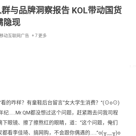
0美妆人群与品牌洞察报告 KOL带动国货
霸隐现
移动互联网广告
+ 7 更多
看的咋样？有童鞋后台留言“女大学生消费？”(⊙o⊙)
小年纪……Mr.QM都没想过这个问题，赶紧跑去问我司程
摘下眼镜、擦了擦熬红的眼睛，道：“这个问题，俺们
看李佳琦、搞网购，不会跟你偶遇的……”o(╥﹏╥)o