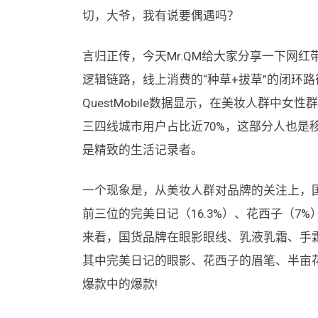
切，大爷，我有说要偶遇吗？
言归正传，今天Mr.QM给大家分享一下网红
逻辑链路，线上消费的“种草+拔草”的闭环
QuestMobile数据显示，在美妆人群中女
三四线城市用户占比近70%，这部分人也是
是精致的生活记录者。
一个现象是，从美妆人群对品牌的关注上，国
前三位的完美日记（16.3%）、花西子（7
来看，国货品牌在眼影眼线、乳液乳霜、手
其中完美日记的眼影、花西子的眉笔、半亩花
爆款中的爆款!