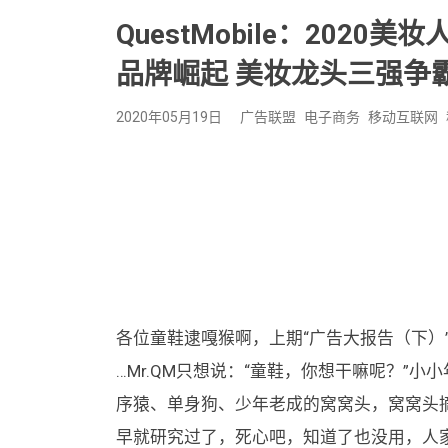
QuestMobile：202
品牌崛起 美妆龙头三强争
2020年05月19日
广告联盟
电子商务
移动互联网
各位童鞋逮嘎猴啊，上期“广告大报告（下）”
…Mr.QM只想说：“童鞋，你想干嘛呢？”小
序猿、单身狗、少年老成的窝窝头，窝窝头
早就研究过了，死心吧，知道了也没用，人家都