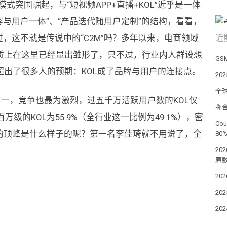
式突围崛起，与“短视频APP+直播+KOL”近乎是一体
内容与用户一体”、“产品迭代随用户定制”的结构，看看，
过，这不就是传说中的“C2M”吗？多年以来，电商领域
近
质上在这里已经显出雏形了，只不过，行业内人群设想
GS
出了很多人的预期：KOL成了品牌与用户的连接点。
20
全
第一，竞争也最为激烈，过五千万活跃用户数的KOL仅
弥
万级的KOL为55.9%（全行业这一比例为49.1%），密
Co
OL的顶峰是什么样子的呢？第一名李佳琦就不用说了，全
80
2
原数
20
20
20