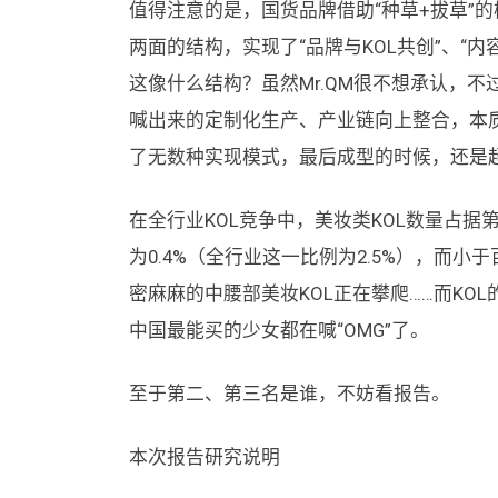
值得注意的是，国货品牌借助“种草+拔草”的模
两面的结构，实现了“品牌与KOL共创”、“
这像什么结构？虽然Mr.QM很不想承认，不
喊出来的定制化生产、产业链向上整合，本
了无数种实现模式，最后成型的时候，还是超
在全行业KOL竞争中，美妆类KOL数量占据
为0.4%（全行业这一比例为2.5%），而小于百
密麻麻的中腰部美妆KOL正在攀爬……而K
中国最能买的少女都在喊“OMG”了。
至于第二、第三名是谁，不妨看报告。
本次报告研究说明