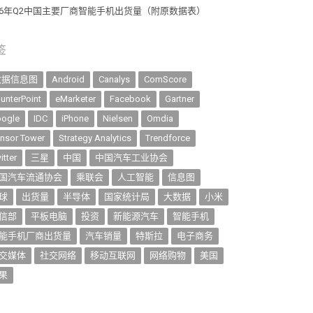
26年Q2中国主要厂商智能手机出货量（附原数据表） ​​​
签
数据信息图
Android
Canalys
ComScore
unterPoint
eMarketer
Facebook
Gartner
ogle
IDC
iPhone
Nielsen
Omdia
nsor Tower
Strategy Analytics
Trendforce
itter
三星
中国
中国汽车工业协会
国汽车流通协会
乘联会
人工智能
信息图
球
出货量
半导体
国家统计局
大数据
小米
信部
平板电脑
投资
新能源汽车
智能手机
能手机厂商出货量
汽车销量
特斯拉
电子商务
交媒体
社交网络
移动互联网
网络购物
美国
果