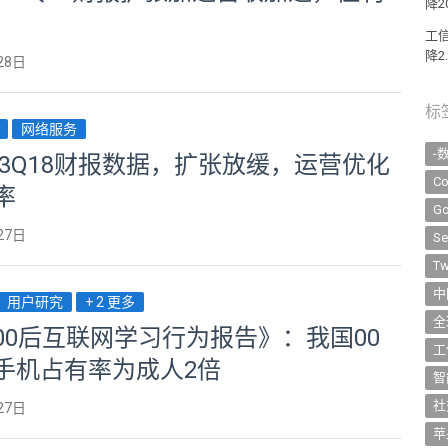
降2
工
降2
28日
标
网络服务
-
:3Q18财报数据，扩张放缓，运营优化
Co
率
Go
27日
Se
Tw
中
用户研究
+ 2 更多
全
00后互联网学习行为报告》：我国00
工
手机占有率为成人2倍
智
社
27日
苹