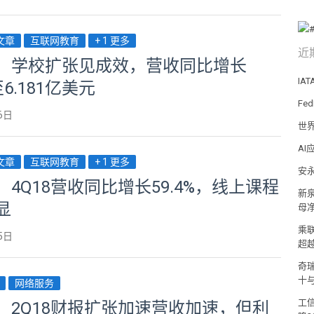
荐文章
互联网教育
+ 1 更多
近
：学校扩张见成效，营收同比增长
IA
至6.181亿美元
Fe
6日
世
A
荐文章
互联网教育
+ 1 更多
安
：4Q18营收同比增长59.4%，线上课程
新泉
显
母净
乘
5日
超
奇
十
网络服务
工信
：2Q18财报扩张加速营收加速，但利