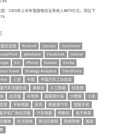
0.4%
信部：2026年上半年我国电信业务收入8873亿元，同比下
.1%
签
数据信息图
Android
Canalys
ComScore
unterPoint
eMarketer
Facebook
Gartner
ogle
IDC
iPhone
Nielsen
Omdia
nsor Tower
Strategy Analytics
Trendforce
itter
三星
中国
中国汽车工业协会
国汽车流通协会
乘联会
人工智能
信息图
球
出货量
半导体
国家统计局
大数据
小米
信部
平板电脑
投资
新能源汽车
智能手机
能手机厂商出货量
汽车销量
特斯拉
电子商务
交媒体
社交网络
移动互联网
网络购物
美国
果