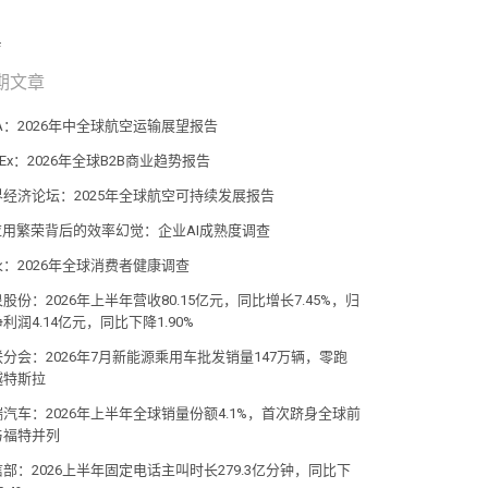
期文章
TA：2026年中全球航空运输展望报告
dEx：2026年全球B2B商业趋势报告
界经济论坛：2025年全球航空可持续发展报告
I应用繁荣背后的效率幻觉：企业AI成熟度调查
永：2026年全球消费者健康调查
股份：2026年上半年营收80.15亿元，同比增长7.45%，归
利润4.14亿元，同比下降1.90%
联分会：2026年7月新能源乘用车批发销量147万辆，零跑
越特斯拉
瑞汽车：2026年上半年全球销量份额4.1%，首次跻身全球前
与福特并列
部：2026上半年固定电话主叫时长279.3亿分钟，同比下