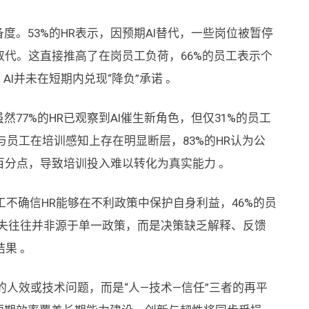
度。53%的HR表示，因预期AI替代，一些岗位被暂停
I取代。这直接推高了在岗员工负荷，66%的员工表示个
AI并未在短期内兑现“降负”承诺 。
然77%的HR已观察到AI催生新角色，但仅31%的员工
与员工在培训感知上存在明显断层，83%的HR认为公
个百分点，导致培训投入难以转化为真实能力 。
工不确信HR能够在不利政策中保护自身利益，46%的员
流失往往并非源于单一政策，而是决策缺乏解释、反馈
果 。
的人效或技术问题，而是“人—技术—信任”三者的再平