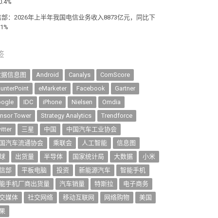
0.4%
信部：2026年上半年我国电信业务收入8873亿元，同比下
.1%
签
数据信息图
Android
Canalys
ComScore
unterPoint
eMarketer
Facebook
Gartner
ogle
IDC
iPhone
Nielsen
Omdia
nsor Tower
Strategy Analytics
Trendforce
itter
三星
中国
中国汽车工业协会
国汽车流通协会
乘联会
人工智能
信息图
球
出货量
半导体
国家统计局
大数据
小米
信部
平板电脑
投资
新能源汽车
智能手机
能手机厂商出货量
汽车销量
特斯拉
电子商务
交媒体
社交网络
移动互联网
网络购物
美国
果