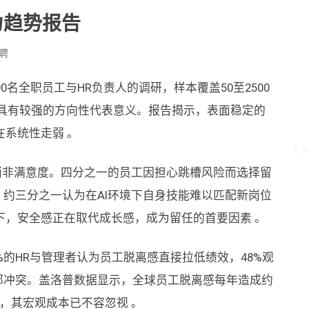
动力趋势报告
聘
名全职员工与HR负责人的调研，样本覆盖50至2500
月，具有较强的方向性代表意义。报告揭示，表面稳定的
系统性走弱 。
而非满意度。四分之一的员工因担心跳槽风险而选择留
，约三分之一认为在AI环境下自身技能难以匹配新岗位
下，安全感正在取代成长感，成为留任的首要因素 。
%的HR与管理者认为员工脱离感直接拉低绩效，48%观
部冲突。盖洛普数据显示，全球员工脱离感每年造成约
%，其宏观成本已不容忽视 。