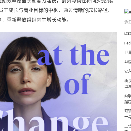
短期效率覆盖长期能力建设，创新与韧性将同步受损。
接员工成长与商业目标的中枢，通过清晰的成长路径、
复，重新释放组织内生增长动能。
近
IA
Fe
世
A
安
新泉
母净
乘
超
奇
十
工信