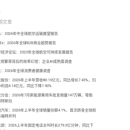
期文章
TA：2026年中全球航空运输展望报告
dEx：2026年全球B2B商业趋势报告
界经济论坛：2025年全球航空可持续发展报告
I应用繁荣背后的效率幻觉：企业AI成熟度调查
永：2026年全球消费者健康调查
股份：2026年上半年营收80.15亿元，同比增长7.45%，归
利润4.14亿元，同比下降1.90%
联分会：2026年7月新能源乘用车批发销量147万辆，零跑
越特斯拉
瑞汽车：2026年上半年全球销量份额4.1%，首次跻身全球前
与福特并列
部：2026上半年固定电话主叫时长279.3亿分钟，同比下