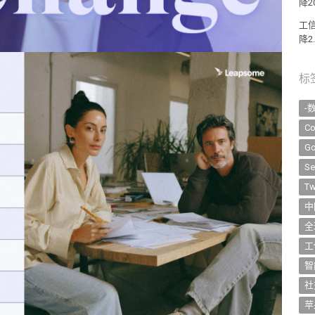
降2
工
降2
标
-
Co
Go
Se
Tw
中
全
工
智
社
苹