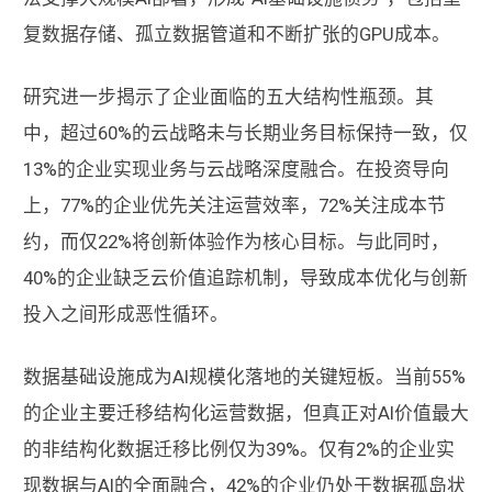
复数据存储、孤立数据管道和不断扩张的GPU成本。
研究进一步揭示了企业面临的五大结构性瓶颈。其
中，超过60%的云战略未与长期业务目标保持一致，仅
13%的企业实现业务与云战略深度融合。在投资导向
上，77%的企业优先关注运营效率，72%关注成本节
约，而仅22%将创新体验作为核心目标。与此同时，
40%的企业缺乏云价值追踪机制，导致成本优化与创新
投入之间形成恶性循环。
数据基础设施成为AI规模化落地的关键短板。当前55%
的企业主要迁移结构化运营数据，但真正对AI价值最大
的非结构化数据迁移比例仅为39%。仅有2%的企业实
现数据与AI的全面融合，42%的企业仍处于数据孤岛状