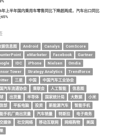
8%
026年上半年国内乘用车零售同比下降超两成，汽车出口同比
65%
签
数据信息图
Android
Canalys
ComScore
unterPoint
eMarketer
Facebook
Gartner
oogle
IDC
iPhone
Nielsen
Omdia
nsor Tower
Strategy Analytics
Trendforce
itter
三星
中国
中国汽车工业协会
国汽车流通协会
乘联会
人工智能
信息图
球
出货量
半导体
国家统计局
大数据
小米
信部
平板电脑
投资
新能源汽车
智能手机
能手机厂商出货量
汽车销量
特斯拉
电子商务
交媒体
社交网络
移动互联网
网络购物
美国
果