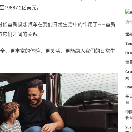
19887.2亿美元。
近
时候重新设想汽车在我们日常生活中的作用了——重新
与它们之间的关系。
世
Se
安全、更丰富的体验、更灵活、更能融入我们的日常生
Br
世
Cr
元
St
任天
台
中国
长1
20