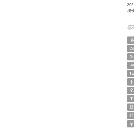
2
增长
标
-
Co
Go
Se
Tw
中
全
工
智
社
苹