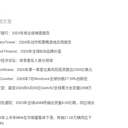
期文章
界银行：2025年商业就绪度报告
nsorTower：2026年动作和策略游戏应用报告
and Finance：2026年全球B2B品牌价值
界经济论坛：体育惠及人类与地球
unchbase：2026年第一季度北美风险投资额达2526亿美元
atCounter：2026年7月Windows全球份额27.59%创新低
堂：截至2026年6月30日Switch2全球累计出货量2368万
信通院：2025年全球eSIM终端出货量6.05亿颗，同比增长
%
26年上半年BBA在华销量集体下滑，奔驰21.02万辆同比下
8%