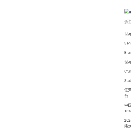
近
世
Se
Br
世
Cr
St
任天
台
中国
18
20
降2