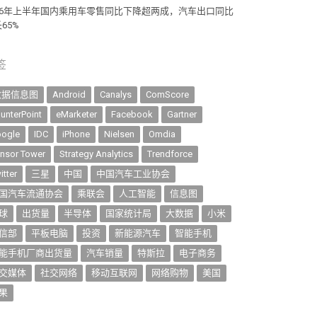
026年上半年国内乘用车零售同比下降超两成，汽车出口同比
65%
签
数据信息图
Android
Canalys
ComScore
unterPoint
eMarketer
Facebook
Gartner
ogle
IDC
iPhone
Nielsen
Omdia
nsor Tower
Strategy Analytics
Trendforce
itter
三星
中国
中国汽车工业协会
国汽车流通协会
乘联会
人工智能
信息图
球
出货量
半导体
国家统计局
大数据
小米
信部
平板电脑
投资
新能源汽车
智能手机
能手机厂商出货量
汽车销量
特斯拉
电子商务
交媒体
社交网络
移动互联网
网络购物
美国
果