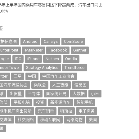
026年上半年国内乘用车零售同比下降超两成，汽车出口同比
65%
签
数据信息图
Android
Canalys
ComScore
unterPoint
eMarketer
Facebook
Gartner
ogle
IDC
iPhone
Nielsen
Omdia
nsor Tower
Strategy Analytics
Trendforce
itter
三星
中国
中国汽车工业协会
国汽车流通协会
乘联会
人工智能
信息图
球
出货量
半导体
国家统计局
大数据
小米
信部
平板电脑
投资
新能源汽车
智能手机
能手机厂商出货量
汽车销量
特斯拉
电子商务
交媒体
社交网络
移动互联网
网络购物
美国
果