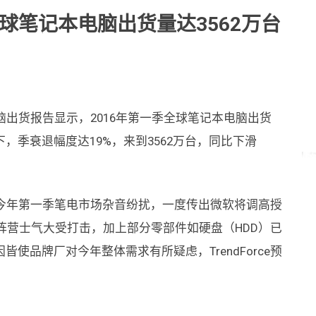
年Q1全球笔记本电脑出货量达3562万台
本电脑出货报告显示，2016年第一季全球笔记本电脑出货
，季衰退幅度达19%，来到3562万台，同比下滑
表示，今年第一季笔电市场杂音纷扰，一度传出微软将调高授
笔电阵营士气大受打击，加上部分零部件如硬盘（HDD）已
使品牌厂对今年整体需求有所疑虑，TrendForce预
。