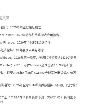
期文章
界银行：2025年商业就绪度报告
nsorTower：2026年动作和策略游戏应用报告
and Finance：2026年全球B2B品牌价值
界经济论坛：体育惠及人类与地球
unchbase：2026年第一季度北美风险投资额达2526亿美元
atCounter：2026年7月Windows全球份额27.59%创新低
堂：截至2026年6月30日Switch2全球累计出货量2368万
信通院：2025年全球eSIM终端出货量6.05亿颗，同比增长
%
26年上半年BBA在华销量集体下滑，奔驰21.02万辆同比下
8%