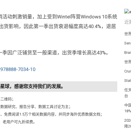
激销量，加上受到Wintel阵营Windows 10系统
近
刺出货影响，因此第一季出货衰退幅度高达40.4%，退居
世
Se
季因广泛铺货至一般渠道，出货季增长高达43%。
Br
世
Cr
St
知识星球，感谢您支持我们的发展。
任天
台
侧二维码；
中国
以数据研究、报告分享、数据工具讨论为主；
18
问、免费阅读1.5万个相关数据内容，并同步海外优质数据文档；
20
元，老用户可九折续费。
降2