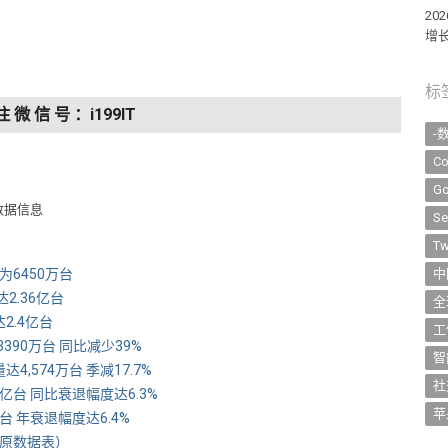
2
增长
标
注 微 信 号 ：i199IT
-
Co
Go
数据信息
Se
Tw
量为6450万台
中
达2.36亿台
全
2.4亿台
工
3390万台 同比减少39%
智
4,574万台 季减17.7%
社
44亿台 同比衰退幅度达6.3%
苹
亿台 年衰退幅度达6.4%
表） ​​​​