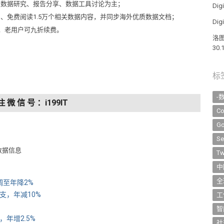
以数据研究、报告分享、数据工具讨论为主；
Di
问、免费阅读1.5万个相关数据内容，并同步海外优质数据文档；
Di
元，老用户可九折续费。
洛图
30
标
-
注 微 信 号 ：i199IT
Co
Go
Se
数据信息
Tw
中
全
下调至年降2%
亿支，年减10%
工
智
台，年增2.5%
社