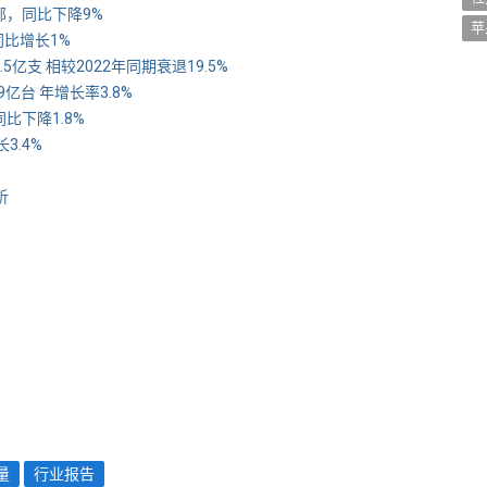
万部，同比下降9%
苹
 同比增长1%
.5亿支 相较2022年同期衰退19.5%
9亿台 年增长率3.8%
比下降1.8%
3.4%
析
量
行业报告