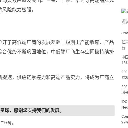
业马太效应愈发突出。三星、苹果、华为等高端品牌凭
抗风险能力极强。
近
St
拉开了高低端厂商的发展差距。短期里产能收缩、产品
任天
台
综合优势不断巩固地位，中低端厂商生存空间被持续挤
中国
18
20
断提速，供应链掌控力和高端产品实力，将成为厂商立
降2
2
增长
ID
Ne
知识星球，感谢您支持我们的发展。
Co
29
侧二维码；