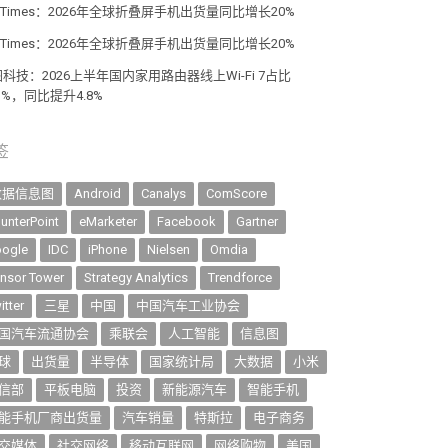
giTimes：2026年全球折叠屏手机出货量同比增长20%
giTimes：2026年全球折叠屏手机出货量同比增长20%
科技：2026上半年国内家用路由器线上Wi-Fi 7占比
.1%，同比提升4.8%
签
数据信息图
Android
Canalys
ComScore
unterPoint
eMarketer
Facebook
Gartner
ogle
IDC
iPhone
Nielsen
Omdia
nsor Tower
Strategy Analytics
Trendforce
itter
三星
中国
中国汽车工业协会
国汽车流通协会
乘联会
人工智能
信息图
球
出货量
半导体
国家统计局
大数据
小米
信部
平板电脑
投资
新能源汽车
智能手机
能手机厂商出货量
汽车销量
特斯拉
电子商务
交媒体
社交网络
移动互联网
网络购物
美国