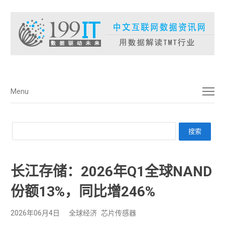
菜单
Menu
长江存储：2026年Q1全球NAND
份额13%，同比增246%
2026年06月4日
全球经济
芯片传感器