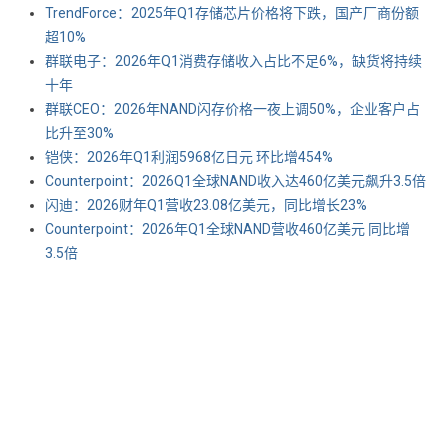
TrendForce：2025年Q1存储芯片价格将下跌，国产厂商份额
超10%
群联电子：2026年Q1消费存储收入占比不足6%，缺货将持续
十年
群联CEO：2026年NAND闪存价格一夜上调50%，企业客户占
比升至30%
铠侠：2026年Q1利润5968亿日元 环比增454%
Counterpoint：2026Q1全球NAND收入达460亿美元飙升3.5倍
闪迪：2026财年Q1营收23.08亿美元，同比增长23%
Counterpoint：2026年Q1全球NAND营收460亿美元 同比增
3.5倍