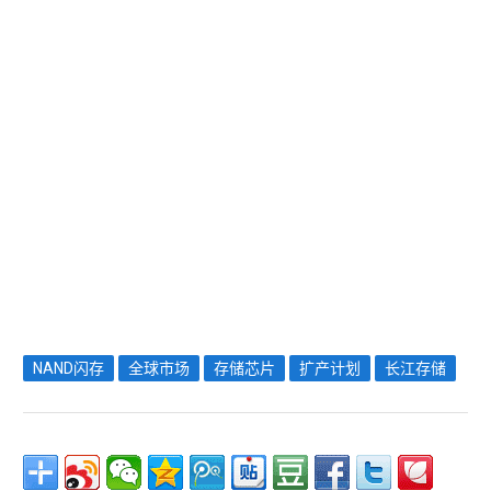
NAND闪存
全球市场
存储芯片
扩产计划
长江存储