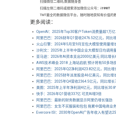
扫描微信二维码,数据随身查
扫描左侧二维码或搜索添加微信公众号：
i199IT
TMT最全的数据微信平台，随时随地获知有价值的
更多阅读：
OpenAI：2025年Top30客户Token消费量超1万亿
阿里巴巴：2026财年Q1营收2476.52亿元，同比
火山引擎：2024年5月至9月豆包大模型使用量增长25
沙利文：2025年上半年中国企业大模型日均调用量10.
亚马逊：2026年AI资本支出2000亿美元 同比增长
AWS技术峰会 2018 上海站启航 预计将有50
阿里巴巴：2025年Q2净利润423.82亿元，同比增
阿里巴巴：2025财年派发股息46亿美元，同比增长
阿里巴巴：2025年Q4营收2364.5亿元，同比增长
美图：2025年上半年净利润4亿元，同比增长30.8
快手：2026年Q1营收337亿 可灵AI增3倍
阿里巴巴：最新的财务数据显示阿里仍增长强劲
阿里巴巴：女生不买服装和包包 拖累中国电商业
Evercore ISI：2030年OpenAI广告年收入有望达