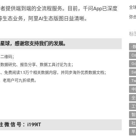
全
费者提供端到端的全流程服务。目前，千问App已深度
弥
生态业务，阿里AI生态版图日益清晰。
标
知识星球，感谢您支持我们的发展。
-
Co
侧二维码；
Go
以数据研究、报告分享、数据工具讨论为主；
Se
问、免费阅读1.5万个相关数据内容，并同步海外优质数据文档；
元，老用户可九折续费。
Tw
中
全
工
智
社
注 微 信 号 ：i199IT
苹