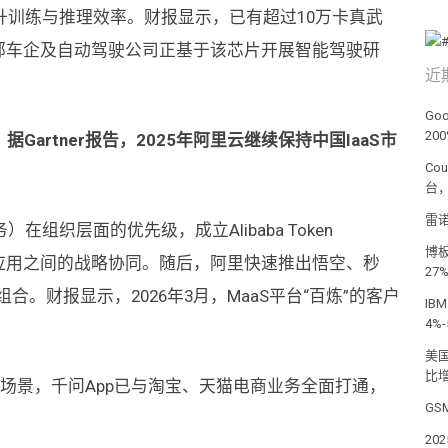
升训练与推理效率。财报显示，已有超过10万卡真武
头部车企及自动驾驶公司正基于该芯片开展智能驾驶研
近
Go
20
artner报告，2025年阿里云继续保持中国IaaS市
Co
台
雷诺
在组织层面的优先级，成立Alibaba Token
博板
与AI应用之间的战略协同。随后，阿里快速推出悟空、秒
27
组合。财报显示，2026年3月，MaaS平台“百炼”的客户
IB
4%
美
比增
端场景，千问App已与淘宝、天猫电商业务全面打通，
GS
20