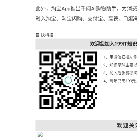
此外，淘宝App推出千问AI购物助手，为消
融入淘宝、淘宝闪购、支付宝、高德、飞猪等
自 快科技
欢迎您加入199IT
1、用微信扫描左
2、知识星球主要
3、加入后免费提
4、每年只需199
欢 迎 关 