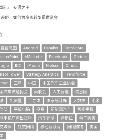
球城市：交通之王
合差距：如何为净零转型提供资金
签
数据信息图
Android
Canalys
ComScore
unterPoint
eMarketer
Facebook
Gartner
ogle
IDC
iPhone
Nielsen
Omdia
nsor Tower
Strategy Analytics
Trendforce
itter
三星
中国
中国汽车工业协会
国汽车流通协会
乘联会
人工智能
信息图
球
出货量
半导体
国家统计局
大数据
小米
信部
平板电脑
投资
新能源汽车
智能手机
能手机厂商出货量
汽车销量
特斯拉
电子商务
交媒体
社交网络
移动互联网
网络购物
美国
果