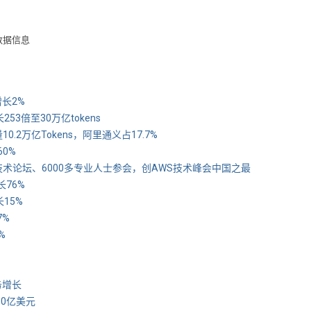
数据信息
增长2%
3倍至30万亿tokens
2万亿Tokens，阿里通义占17.7%
60%
多场技术论坛、6000多专业人士参会，创AWS技术峰会中国之最
长76%
15%
7%
%
务增长
250亿美元