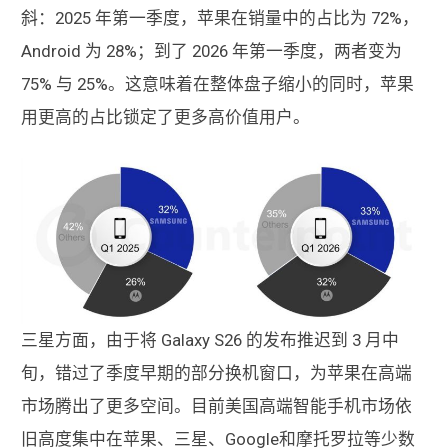
斜：2025 年第一季度，苹果在销量中的占比为 72%，
Android 为 28%；到了 2026 年第一季度，两者变为
75% 与 25%。这意味着在整体盘子缩小的同时，苹果
用更高的占比锁定了更多高价值用户。
三星方面，由于将 Galaxy S26 的发布推迟到 3 月中
旬，错过了季度早期的部分换机窗口，为苹果在高端
市场腾出了更多空间。目前美国高端智能手机市场依
旧高度集中在苹果、三星、Google和摩托罗拉等少数