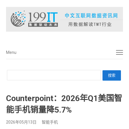
菜单
Menu
Counterpoint：2026年Q1美国智
能手机销量降5.7%
2026年05月13日
智能手机