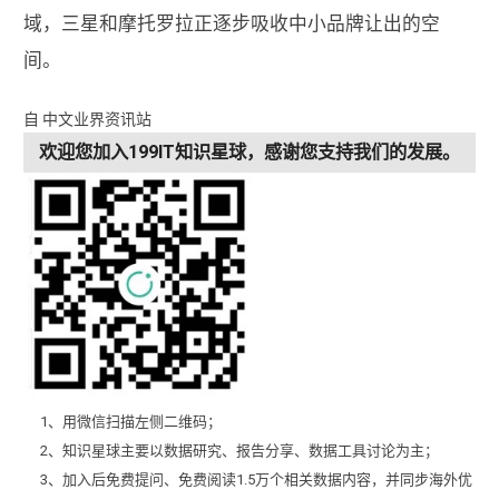
域，三星和摩托罗拉正逐步吸收中小品牌让出的空
间。
自 中文业界资讯站
欢迎您加入199IT知识星球，感谢您支持我们的发展。
1、用微信扫描左侧二维码；
2、知识星球主要以数据研究、报告分享、数据工具讨论为主；
3、加入后免费提问、免费阅读1.5万个相关数据内容，并同步海外优