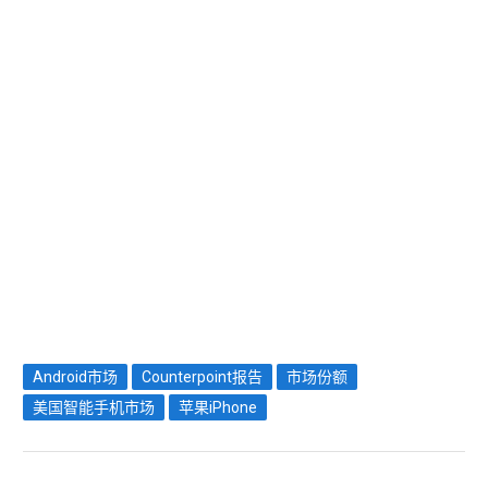
Android市场
Counterpoint报告
市场份额
美国智能手机市场
苹果iPhone