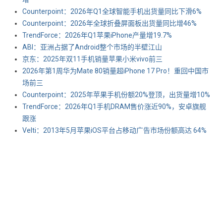
Counterpoint：2026年Q1全球智能手机出货量同比下滑6%
Counterpoint：2026年全球折叠屏面板出货量同比增46%
TrendForce：2026年Q1苹果iPhone产量增19.7%
ABI：亚洲占据了Android整个市场的半壁江山
京东：2025年双11手机销量苹果小米vivo前三
2026年第1周华为Mate 80销量超iPhone 17 Pro！重回中国市
场前三
Counterpoint：2025年苹果手机份额20%登顶，出货量增10%
TrendForce：2026年Q1手机DRAM售价涨近90%，安卓旗舰
跟涨
Velti：2013年5月苹果iOS平台占移动广告市场份额高达 64%