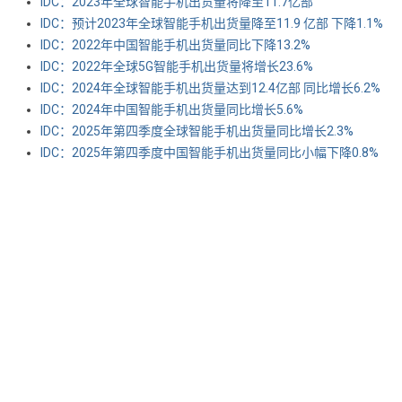
IDC：2023年全球智能手机出货量将降至11.7亿部
IDC：预计2023年全球智能手机出货量降至11.9 亿部 下降1.1%
IDC：2022年中国智能手机出货量同比下降13.2%
IDC：2022年全球5G智能手机出货量将增长23.6%
IDC：2024年全球智能手机出货量达到12.4亿部 同比增长6.2%
IDC：2024年中国智能手机出货量同比增长5.6%
IDC：2025年第四季度全球智能手机出货量同比增长2.3%
IDC：2025年第四季度中国智能手机出货量同比小幅下降0.8%