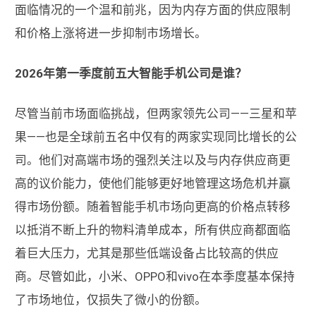
面临情况的一个温和前兆，因为内存方面的供应限制
和价格上涨将进一步抑制市场增长。
2026年第一季度前五大智能手机公司是谁？
尽管当前市场面临挑战，但两家领先公司——三星和苹
果——也是全球前五名中仅有的两家实现同比增长的公
司。他们对高端市场的强烈关注以及与内存供应商更
高的议价能力，使他们能够更好地管理这场危机并赢
得市场份额。随着智能手机市场向更高的价格点转移
以抵消不断上升的物料清单成本，所有供应商都面临
着巨大压力，尤其是那些低端设备占比较高的供应
商。尽管如此，小米、OPPO和vivo在本季度基本保持
了市场地位，仅损失了微小的份额。