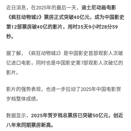
近日消息，在2025年的最后一天，
迪士尼动画电影
《疯狂动物城2》票房正式突破40亿元，成为中国影史
第12部票房破40亿的影片，用时35天9小时28分59
秒。
据了解，《疯狂动物城2》是中国影史首部观影人次破
亿进口电影，同时也是中国影史第7部观影人次破亿的
影片。
影片的强势表现，也进一步拉动了2025年中国电影贺
岁档整体成绩。
数据显示，
2025年贺岁档总票房已突破50亿元，创近
八年来同期票房新高。