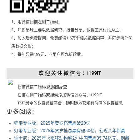
1、用微信扫描左侧二维码；
2、知识星球主要以数据研究、报告分享、数据工具讨论为主；
3、加入后免费提问、免费阅读1.5万个相关数据内容，并同步海外优
质数据文档；
4、每年只需199元，老用户可九折续费。
欢 迎 关 注 微 信 号 ：i199IT
扫描微信二维码,数据随身查
扫描左侧二维码或搜索添加微信公众号：
i199IT
TMT最全的数据微信平台，随时随地获知有价值的数据信息
更多阅读：
猫眼专业版：2025年贺岁档票房破20亿
灯塔专业版：2025年贺岁档总票房破50亿，创近八年新高
迪士尼：2025年《疯狂动物城2》中国票房35.74亿元，刷新