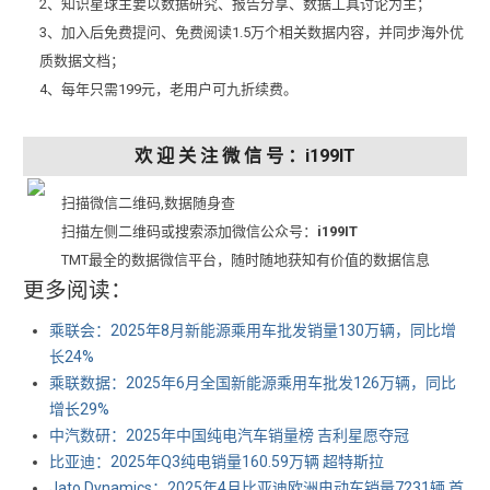
2、知识星球主要以数据研究、报告分享、数据工具讨论为主；
3、加入后免费提问、免费阅读1.5万个相关数据内容，并同步海外优
质数据文档；
4、每年只需199元，老用户可九折续费。
欢 迎 关 注 微 信 号 ：i199IT
扫描微信二维码,数据随身查
扫描左侧二维码或搜索添加微信公众号：
i199IT
TMT最全的数据微信平台，随时随地获知有价值的数据信息
更多阅读：
乘联会：2025年8月新能源乘用车批发销量130万辆，同比增
长24%
乘联数据：2025年6月全国新能源乘用车批发126万辆，同比
增长29%
中汽数研：2025年中国纯电汽车销量榜 吉利星愿夺冠
比亚迪：2025年Q3纯电销量160.59万辆 超特斯拉
Jato Dynamics：2025年4月比亚迪欧洲电动车销量7231辆 首