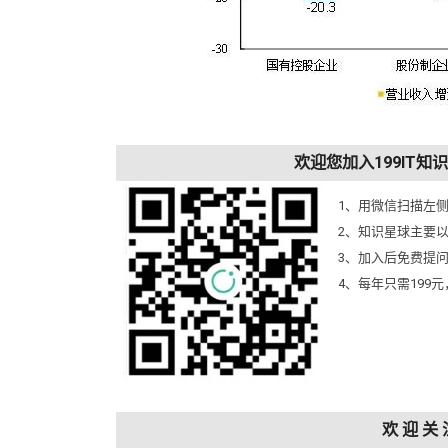
欢迎您加入199IT
1、用微信扫描左
2、知识星球主要
3、加入后免费提
4、每年只需199
欢 迎 关 