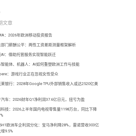
期文章
MA：2026年欧洲移动投资报告
共部门薪酬公平：两性工资差距测量框架解析
速AI：借助托管服务实现智能跃迁
与智能体、机器人：AI如何重塑欧洲工作与技能
pere：游戏行业正在忽视女性受众
莱银行：2028年Google TPU外部销售收入或达2520亿美
汽车：2026财年Q1净利润37.6亿日元，扭亏为盈
图科技：2026上半年国内电视零售量1198万台，同比下降
7%
26H1欧洲车企利润分化：宝马净利降28%，雷诺营收303亿
增9.5%