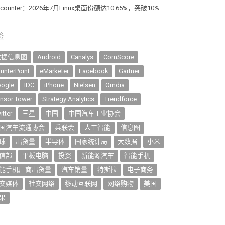
atcounter：2026年7月Linux桌面份额达10.65%，突破10%
签
数据信息图
Android
Canalys
ComScore
unterPoint
eMarketer
Facebook
Gartner
ogle
IDC
iPhone
Nielsen
Omdia
nsor Tower
Strategy Analytics
Trendforce
itter
三星
中国
中国汽车工业协会
国汽车流通协会
乘联会
人工智能
信息图
球
出货量
半导体
国家统计局
大数据
小米
信部
平板电脑
投资
新能源汽车
智能手机
能手机厂商出货量
汽车销量
特斯拉
电子商务
交媒体
社交网络
移动互联网
网络购物
美国
果