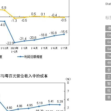
St
标
-
Co
Go
Se
Tw
中
全
工
智
社
苹