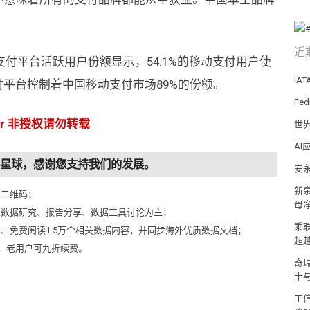
近
付平台活跃用户份额显示，54.1%的移动支付用户使
IA
付平台控制着中国移动支付市场89%的份额。
Fe
er 非授权请勿转载
世
A
知识星球，感谢您支持我们的发展。
安
新泉
侧二维码；
母净
以数据研究、报告分享、数据工具讨论为主；
乘
问、免费阅读1.5万个相关数据内容，并同步海外优质数据文档；
超
元，老用户可九折续费。
奇
十
工信