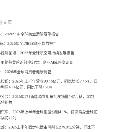
期文章
TA：2026年中全球航空运输展望报告
dEx：2026年全球B2B商业趋势报告
界经济论坛：2025年全球航空可持续发展报告
I应用繁荣背后的效率幻觉：企业AI成熟度调查
永：2026年全球消费者健康调查
股份：2026年上半年营收80.15亿元，同比增长7.45%，归
利润4.14亿元，同比下降1.90%
联分会：2026年7月新能源乘用车批发销量147万辆，零跑
越特斯拉
瑞汽车：2026年上半年全球销量份额4.1%，首次跻身全球前
与福特并列
部：2026上半年固定电话主叫时长279.3亿分钟，同比下