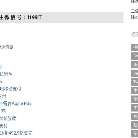
降2
工
注 微 信 号 ：i199IT
降2
标
数据信息
-
Co
Go
亚
Se
长55%
%
Tw
使用移动支付
中
支付
全
要Apple Pay
工
0%
智
售增长放缓
社
行支付
达到492.9亿美元
苹