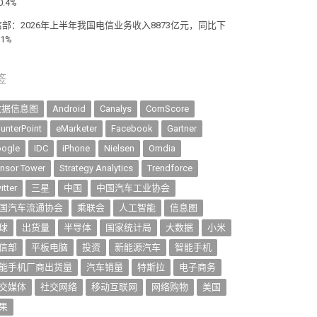
0.4%
信部：2026年上半年我国电信业务收入8873亿元，同比下
.1%
签
数据信息图
Android
Canalys
ComScore
unterPoint
eMarketer
Facebook
Gartner
ogle
IDC
iPhone
Nielsen
Omdia
nsor Tower
Strategy Analytics
Trendforce
itter
三星
中国
中国汽车工业协会
国汽车流通协会
乘联会
人工智能
信息图
球
出货量
半导体
国家统计局
大数据
小米
信部
平板电脑
投资
新能源汽车
智能手机
能手机厂商出货量
汽车销量
特斯拉
电子商务
交媒体
社交网络
移动互联网
网络购物
美国
果