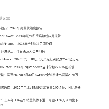
期文章
界银行：2025年商业就绪度报告
nsorTower：2026年动作和策略游戏应用报告
and Finance：2026年全球B2B品牌价值
界经济论坛：体育惠及人类与地球
unchbase：2026年第一季度北美风险投资额达2526亿美元
atCounter：2026年7月Windows全球份额27.59%创新低
堂：截至2026年6月30日Switch2全球累计出货量2368万
信通院：2025年全球eSIM终端出货量6.05亿颗，同比增长
%
26年上半年BBA在华销量集体下滑，奔驰21.02万辆同比下
8%