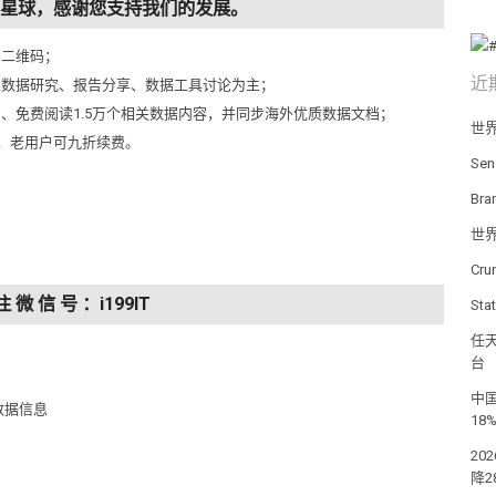
知识星球，感谢您支持我们的发展。
侧二维码；
近
以数据研究、报告分享、数据工具讨论为主；
问、免费阅读1.5万个相关数据内容，并同步海外优质数据文档；
世
元，老用户可九折续费。
Se
Br
世
Cr
注 微 信 号 ：i199IT
St
任天
台
中国
数据信息
18
20
降2