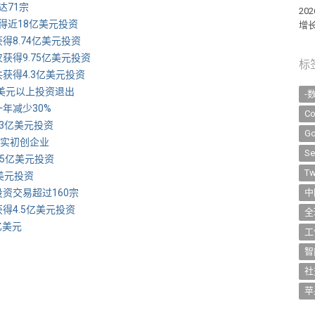
易达71宗
2
业获得近18亿美元投资
增长
获得8.74亿美元投资
业仅获得9.75亿美元投资
标
业共获得4.3亿美元投资
0亿美元以上投资退出
-
一年减少30%
Co
得13亿美元投资
Go
强现实初创企业
Se
得近5亿美元投资
Tw
亿美元投资
业投资交易超过160宗
中
已获得4.5亿美元投资
全
6亿美元
工
智
社
苹