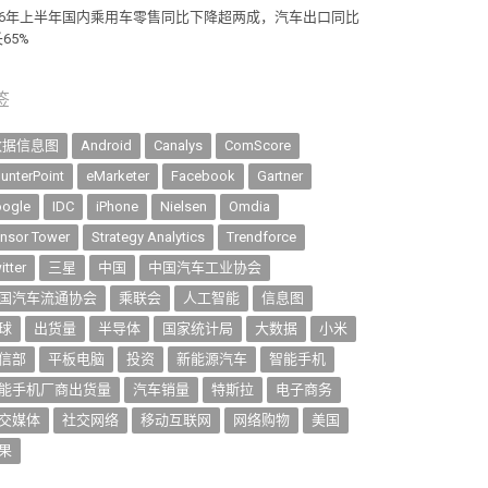
026年上半年国内乘用车零售同比下降超两成，汽车出口同比
65%
签
数据信息图
Android
Canalys
ComScore
unterPoint
eMarketer
Facebook
Gartner
ogle
IDC
iPhone
Nielsen
Omdia
nsor Tower
Strategy Analytics
Trendforce
itter
三星
中国
中国汽车工业协会
国汽车流通协会
乘联会
人工智能
信息图
球
出货量
半导体
国家统计局
大数据
小米
信部
平板电脑
投资
新能源汽车
智能手机
能手机厂商出货量
汽车销量
特斯拉
电子商务
交媒体
社交网络
移动互联网
网络购物
美国
果