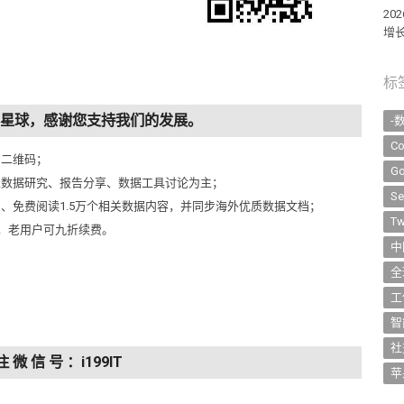
2
增长
标
知识星球，感谢您支持我们的发展。
-
Co
侧二维码；
Go
以数据研究、报告分享、数据工具讨论为主；
Se
问、免费阅读1.5万个相关数据内容，并同步海外优质数据文档；
Tw
元，老用户可九折续费。
中
全
工
智
社
注 微 信 号 ：i199IT
苹