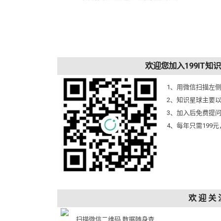
欢迎您加入199IT
1、用微信扫描左
2、知识星球主要
3、加入后免费提
4、每年只需199
欢 迎 关 
扫描微信二维码,数据随身查