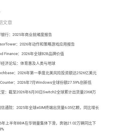
期文章
界银行：2025年商业就绪度报告
nsorTower：2026年动作和策略游戏应用报告
and Finance：2026年全球B2B品牌价值
界经济论坛：体育惠及人类与地球
unchbase：2026年第一季度北美风险投资额达2526亿美元
atCounter：2026年7月Windows全球份额27.59%创新低
堂：截至2026年6月30日Switch2全球累计出货量2368万
信通院：2025年全球eSIM终端出货量6.05亿颗，同比增长
%
26年上半年BBA在华销量集体下滑，奔驰21.02万辆同比下
8%