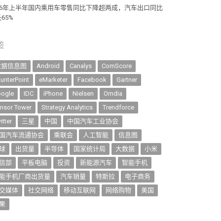
026年上半年国内乘用车零售同比下降超两成，汽车出口同比
65%
签
数据信息图
Android
Canalys
ComScore
unterPoint
eMarketer
Facebook
Gartner
ogle
IDC
iPhone
Nielsen
Omdia
nsor Tower
Strategy Analytics
Trendforce
itter
三星
中国
中国汽车工业协会
国汽车流通协会
乘联会
人工智能
信息图
球
出货量
半导体
国家统计局
大数据
小米
信部
平板电脑
投资
新能源汽车
智能手机
能手机厂商出货量
汽车销量
特斯拉
电子商务
交媒体
社交网络
移动互联网
网络购物
美国
果