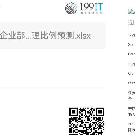
近
世
Se
Br
世
Cr
St
任天
台
中国
18
20
降2