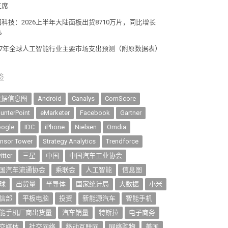
三席
图科技：2026上半年大陆面板出货8710万片，同比增长
%
27年全球人工智能行业主要市场支出预测（附原数据表） ​​​
签
数据信息图
Android
Canalys
ComScore
unterPoint
eMarketer
Facebook
Gartner
ogle
IDC
iPhone
Nielsen
Omdia
nsor Tower
Strategy Analytics
Trendforce
itter
三星
中国
中国汽车工业协会
国汽车流通协会
乘联会
人工智能
信息图
球
出货量
半导体
国家统计局
大数据
小米
信部
平板电脑
投资
新能源汽车
智能手机
能手机厂商出货量
汽车销量
特斯拉
电子商务
交媒体
社交网络
移动互联网
网络购物
美国