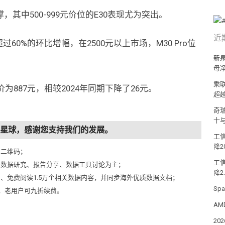
其中500-999元价位的E30表现尤为突出。
近
了超过60%的环比增幅，在2500元以上市场，M30 Pro位
新泉
母净
乘
为887元，相较2024年同期下降了26元。
超
奇
十
知识星球，感谢您支持我们的发展。
工信
降2
侧二维码；
工
以数据研究、报告分享、数据工具讨论为主；
降2
问、免费阅读1.5万个相关数据内容，并同步海外优质数据文档；
Sp
元，老用户可九折续费。
AM
2