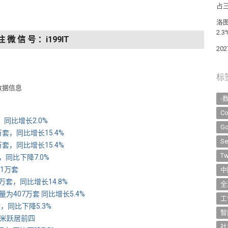
占
洛
2.3
注 微 信 号 ：i199IT
20
标
数据信息
-
Co
同比增长2.0%
Go
套，同比增长15.4%
Se
套，同比增长15.4%
Tw
，同比下降7.0%
1万套
中
万套，同比增长14.8%
全
为407万套 同比增长5.4%
工
，同比下降5.3%
智
小米跃居前四
社