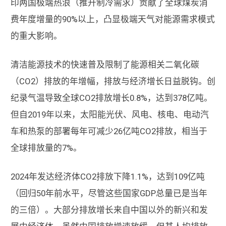
印两国极端热浪（推升制冷需求）贡献了全球煤炭消
费年度增量的90%以上，凸显极端天气对能源需求模式
的重大影响。
清洁能源技术的快速普及限制了能源相关二氧化碳
（CO2）排放的年增幅，排放与经济增长日益脱钩。创
纪录气温导致全球CO2排放增长0.8%，达到378亿吨。
但自2019年以来，太阳能光伏、风电、核电、电动汽
车和热泵的部署每年可减少26亿吨CO2排放，相当于
全球排放量的7%。
2024年发达经济体CO2排放下降1.1%，达到109亿吨
（回归50年前水平，尽管这些国家GDP总量已是当年
的三倍）。大部分排放增长来自中国以外的新兴和发