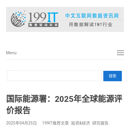
菜单
Menu
国际能源署：2025年全球能源评
价报告
2025年04月25日
199IT推荐文章
投资&经济
研究报告