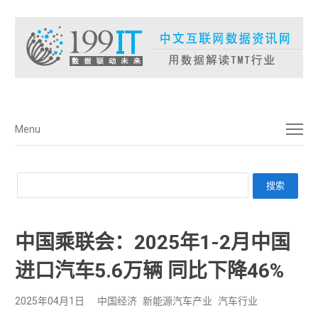
菜单
Menu
中国乘联会：2025年1-2月中国
进口汽车5.6万辆 同比下降46%
2025年04月1日
中国经济
新能源汽车产业
汽车行业