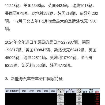
11248辆、美国6543辆、英国4434辆、瑞典1018辆、
墨西哥971辆、奥地利538辆、韩国218辆、匈牙利202
辆。1-2月同比去年1-2月增量最大的是斯洛伐克1530
辆。
2024年全年进口车最高的是日本227987辆、德国
192817辆、美国109842辆、斯洛伐克62412辆、英国
45096辆、瑞典22311辆、奥地利10790辆、墨西哥
8253辆、匈牙利8063辆、韩国4773辆。
3、新能源汽车整车进口国家特征