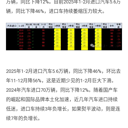
万辆，同比下降12%。目前2025年1-2月进口汽车5.6万
辆，同比下降46%，进口车持续萎缩压力较大。
2025年1-2月进口汽车5.6万辆，同比下降46%，环比去
年11-12月降56%，这是近期少见的1-2月巨大下滑。
2024年汽车进口70万辆，同比下降12%。随着国产车
的崛起和国际品牌本土化加速，近几年汽车进口持续
低迷，进口车持续3年负增长，如果熨平波动，则是连
续7年的负增长。