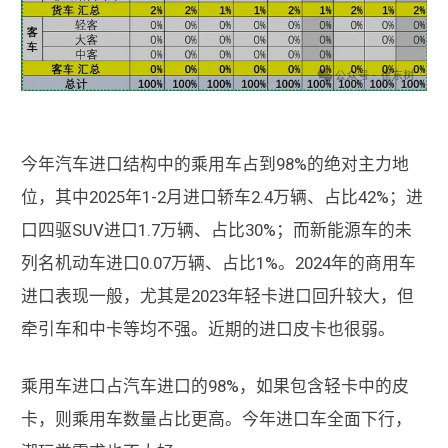
今年汽车进口结构中的乘用车占到98%的绝对主力地
位，其中2025年1-2月进口轿车2.4万辆、占比42%；进
口四驱SUV进口1.7万辆、占比30%；而新能源车的未
列名机动车进口0.07万辆、占比1%。2024年的商用车
进口表现一般，尤其是2023年轻卡进口回升较大，但
牵引车和中卡等均不强。近期的进口皮卡也很弱。
乘用车进口占汽车进口的98%，如果包含轻卡中的皮
卡，则乘用车数量占比更高。今年进口车全面下行，