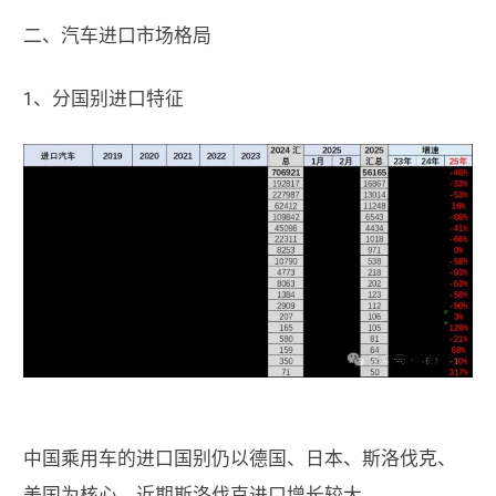
二、汽车进口市场格局
1、分国别进口特征
中国乘用车的进口国别仍以德国、日本、斯洛伐克、
美国为核心，近期斯洛伐克进口增长较大。