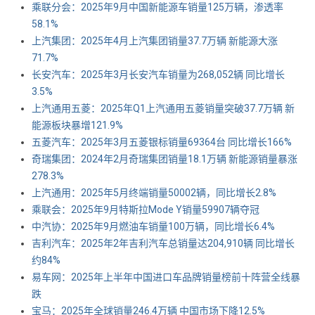
乘联分会：2025年9月中国新能源车销量125万辆，渗透率
58.1%
上汽集团：2025年4月上汽集团销量37.7万辆 新能源大涨
71.7%
长安汽车：2025年3月长安汽车销量为268,052辆 同比增长
3.5%
上汽通用五菱：2025年Q1上汽通用五菱销量突破37.7万辆 新
能源板块暴增121.9%
五菱汽车：2025年3月五菱银标销量69364台 同比增长166%
奇瑞集团：2024年2月奇瑞集团销量18.1万辆 新能源销量暴涨
278.3%
上汽通用：2025年5月终端销量50002辆，同比增长2.8%
乘联会：2025年9月特斯拉Mode Y销量59907辆夺冠
中汽协：2025年9月燃油车销量100万辆，同比增长6.4%
吉利汽车：2025年2年吉利汽车总销量达204,910辆 同比增长
约84%
易车网：2025年上半年中国进口车品牌销量榜前十阵营全线暴
跌
宝马：2025年全球销量246.4万辆 中国市场下降12.5%