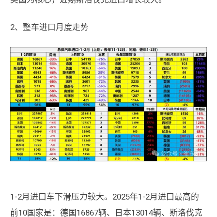
2、整车进口月度走势
1-2月进口车下滑压力较大。2025年1-2月进口最高的
前10国家是：德国16867辆、日本13014辆、斯洛伐克