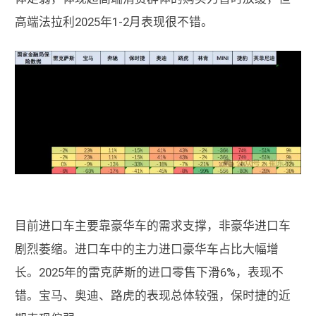
高端法拉利2025年1-2月表现很不错。
目前进口车主要靠豪华车的需求支撑，非豪华进口车
剧烈萎缩。进口车中的主力进口豪华车占比大幅增
长。2025年的雷克萨斯的进口零售下滑6%，表现不
错。宝马、奥迪、路虎的表现总体较强，保时捷的近