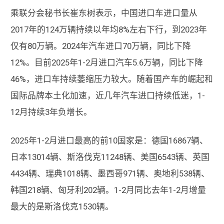
乘联分会秘书长崔东树表示，中国进口车进口量从
2017年的124万辆持续以年均8%左右下行，到2023年
仅有80万辆。2024年汽车进口70万辆，同比下降
12%。目前2025年1-2月进口汽车5.6万辆，同比下降
46%，进口车持续萎缩压力较大。随着国产车的崛起和
国际品牌本土化加速，近几年汽车进口持续低迷，1-
12月持续3年负增长。
2025年1-2月进口最高的前10国家是：德国16867辆、
日本13014辆、斯洛伐克11248辆、美国6543辆、英国
4434辆、瑞典1018辆、墨西哥971辆、奥地利538辆、
韩国218辆、匈牙利202辆。1-2月同比去年1-2月增量
最大的是斯洛伐克1530辆。