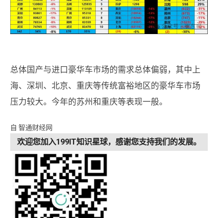
总体国产与进口豪华车市场的需求总体偏弱，其中上
海、深圳、北京、重庆等传统富裕地区的豪华车市场
压力较大。今年的苏州和重庆等表现一般。
自 智通财经网
欢迎您加入199IT知识星球，感谢您支持我们的发展。