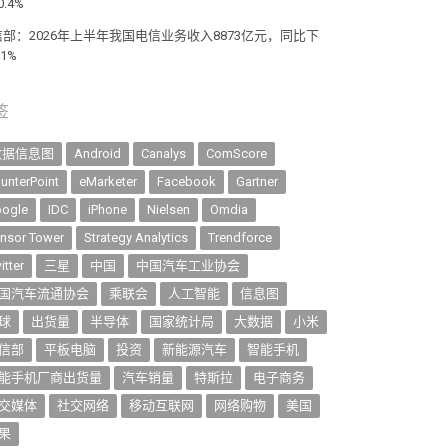
0.4%
信部：2026年上半年我国电信业务收入8873亿元，同比下
.1%
签
数据信息图
Android
Canalys
ComScore
unterPoint
eMarketer
Facebook
Gartner
ogle
IDC
iPhone
Nielsen
Omdia
nsor Tower
Strategy Analytics
Trendforce
itter
三星
中国
中国汽车工业协会
国汽车流通协会
乘联会
人工智能
信息图
球
出货量
半导体
国家统计局
大数据
小米
信部
平板电脑
投资
新能源汽车
智能手机
能手机厂商出货量
汽车销量
特斯拉
电子商务
交媒体
社交网络
移动互联网
网络购物
美国
果