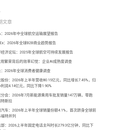
期文章
TA：2026年中全球航空运输展望报告
dEx：2026年全球B2B商业趋势报告
界经济论坛：2025年全球航空可持续发展报告
I应用繁荣背后的效率幻觉：企业AI成熟度调查
永：2026年全球消费者健康调查
股份：2026年上半年营收80.15亿元，同比增长7.45%，归
利润4.14亿元，同比下降1.90%
联分会：2026年7月新能源乘用车批发销量147万辆，零跑
越特斯拉
瑞汽车：2026年上半年全球销量份额4.1%，首次跻身全球前
与福特并列
部：2026上半年固定电话主叫时长279.3亿分钟，同比下