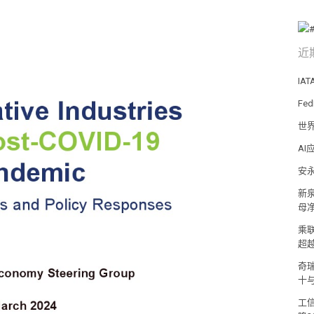
近
IA
Fe
世
A
安
新泉
母净
乘
超
奇
十
工信