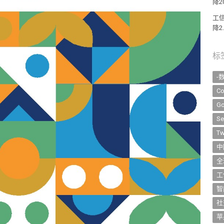
降2
工
降2
标
-
Co
Go
Se
Tw
中
全
工
智
社
苹