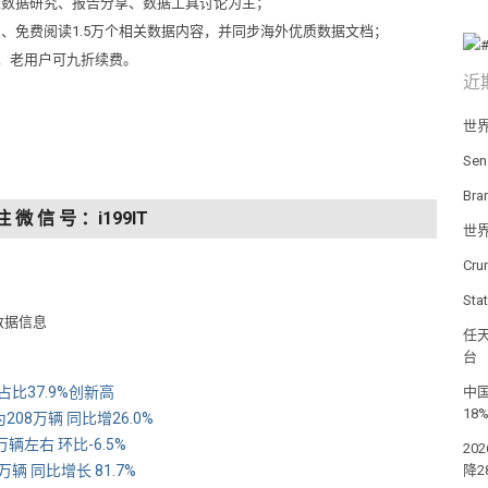
以数据研究、报告分享、数据工具讨论为主；
问、免费阅读1.5万个相关数据内容，并同步海外优质数据文档；
元，老用户可九折续费。
近
世
Se
Br
注 微 信 号 ：i199IT
世
Cr
St
数据信息
任天
台
占比37.9%创新高
中国
18
08万辆 同比增26.0%
辆左右 环比-6.5%
20
辆 同比增长 81.7%
降2