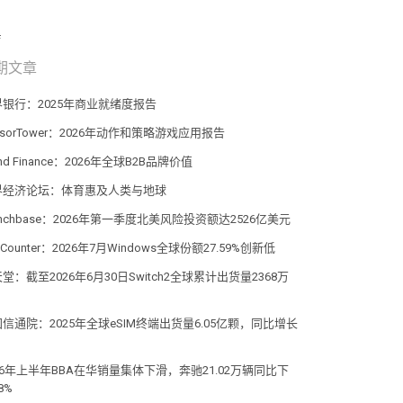
期文章
界银行：2025年商业就绪度报告
nsorTower：2026年动作和策略游戏应用报告
and Finance：2026年全球B2B品牌价值
界经济论坛：体育惠及人类与地球
unchbase：2026年第一季度北美风险投资额达2526亿美元
atCounter：2026年7月Windows全球份额27.59%创新低
堂：截至2026年6月30日Switch2全球累计出货量2368万
信通院：2025年全球eSIM终端出货量6.05亿颗，同比增长
%
26年上半年BBA在华销量集体下滑，奔驰21.02万辆同比下
8%