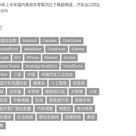
026年上半年国内乘用车零售同比下降超两成，汽车出口同比
65%
签
数据信息图
Android
Canalys
ComScore
unterPoint
eMarketer
Facebook
Gartner
ogle
IDC
iPhone
Nielsen
Omdia
nsor Tower
Strategy Analytics
Trendforce
itter
三星
中国
中国汽车工业协会
国汽车流通协会
乘联会
人工智能
信息图
球
出货量
半导体
国家统计局
大数据
小米
信部
平板电脑
投资
新能源汽车
智能手机
能手机厂商出货量
汽车销量
特斯拉
电子商务
交媒体
社交网络
移动互联网
网络购物
美国
果