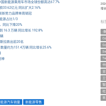
 中国新能源乘用车市场全球份额高达67.7%
2
3.62亿元 同比扩大2.16%
增长
 蝉联新势力品牌单周销冠
能源占比1/3
标
，同比下降20%
.3 万辆 同比增长 192.8%
-
万辆
Co
 特斯拉跌出前20名
Go
车数量约为151.4万辆 同比增长25.6%
Se
辆
Tw
封神
中
全
工
智
社
苹
新能源汽车销量
新能源零售