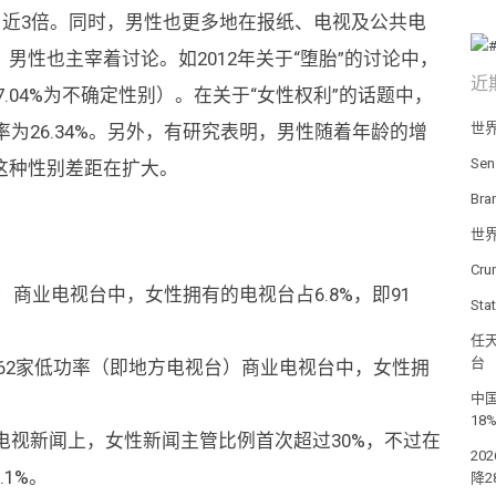
%）多了近3倍。同时，男性也更多地在报纸、电视及公共电
男性也主宰着讨论。如2012年关于“堕胎”的讨论中，
近
还有7.04%为不确定性别）。在关于“女性权利”的话题中，
世
率为26.34%。另外，有研究表明，男性随着年龄的增
Se
这种性别差距在扩大。
Br
世
Cr
美）商业电视台中，女性拥有的电视台占6.8%，即91
St
任天
台
在1662家低功率（即地方电视台）商业电视台中，女性拥
中国
18
在电视新闻上，女性新闻主管比例首次超过30%，不过在
20
1%。
降2