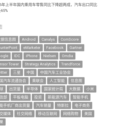
026年上半年国内乘用车零售同比下降超两成，汽车出口同比
65%
签
数据信息图
Android
Canalys
ComScore
unterPoint
eMarketer
Facebook
Gartner
ogle
IDC
iPhone
Nielsen
Omdia
nsor Tower
Strategy Analytics
Trendforce
itter
三星
中国
中国汽车工业协会
国汽车流通协会
乘联会
人工智能
信息图
球
出货量
半导体
国家统计局
大数据
小米
信部
平板电脑
投资
新能源汽车
智能手机
能手机厂商出货量
汽车销量
特斯拉
电子商务
交媒体
社交网络
移动互联网
网络购物
美国
果