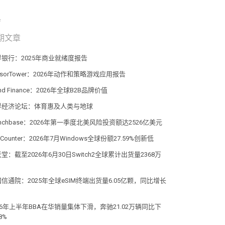
期文章
界银行：2025年商业就绪度报告
nsorTower：2026年动作和策略游戏应用报告
and Finance：2026年全球B2B品牌价值
界经济论坛：体育惠及人类与地球
unchbase：2026年第一季度北美风险投资额达2526亿美元
atCounter：2026年7月Windows全球份额27.59%创新低
堂：截至2026年6月30日Switch2全球累计出货量2368万
信通院：2025年全球eSIM终端出货量6.05亿颗，同比增长
%
26年上半年BBA在华销量集体下滑，奔驰21.02万辆同比下
8%