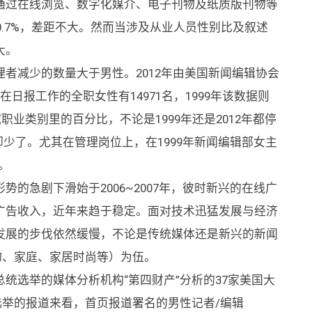
通过在线浏览、数字化媒介、电子刊物及纸质版刊物等
70.7%，差距不大。然而当涉及从业人员性别比及叙述
大。
者减少的数量大于男性。2012年由美国新闻编辑协会
在日报工作的全职女性有14971名，1999年该数据则
职业类别里的百分比，不论是1999年还是2012年都停
却少了。尤其在管理岗位上，在1999年新闻编辑部女主
名。
的急剧下滑始于2006~2007年，彼时新兴的在线广
广告收入，近年来趋于稳定。面对技术迅猛发展与经济
发展的步伐依然缓慢，不论是传统媒体还是新兴的新闻
物、家庭、家居时尚等）为伍。
统选举的媒体分析机构“第四财产”分析的37家美国大
统选举的报道来看，首页报道署名的男性记者/编辑