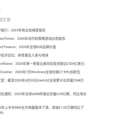
期文章
界银行：2025年商业就绪度报告
nsorTower：2026年动作和策略游戏应用报告
and Finance：2026年全球B2B品牌价值
界经济论坛：体育惠及人类与地球
unchbase：2026年第一季度北美风险投资额达2526亿美元
atCounter：2026年7月Windows全球份额27.59%创新低
堂：截至2026年6月30日Switch2全球累计出货量2368万
信通院：2025年全球eSIM终端出货量6.05亿颗，同比增长
%
26年上半年BBA在华销量集体下滑，奔驰21.02万辆同比下
8%