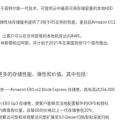
3en，基于英特尔新一代技术，可提供云中最高可用存储容量的本地HDD
 EBS弹性块存储服务提供了3倍于R5实例的性能，是目前Amazon EC2
服务器，让客户可以在空间受限的本地机房访问AWS。
士顿、休斯顿和迈阿密，并计划于2021年在美国其他12个城市推出。
更多的存储性能、弹性和价值。其中包括：
on EBS io2 Block Express 存储卷，具有高达256,000
量；
on EBS Gp3 存储卷，使客户能够灵活地配置额外的IOPS和吞吐
峰值吞吐量，且每GB的价格比上一代存储卷低20%；
频繁访问型和非频繁访问型扩展至S3 Glacier归档型和深度归档