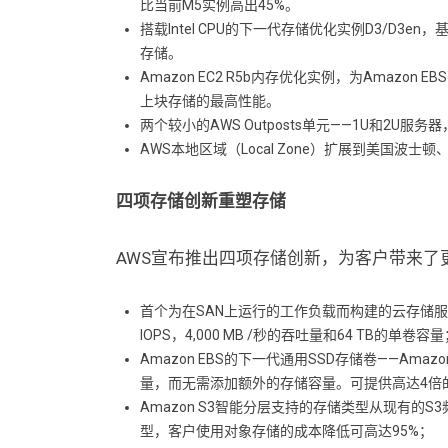
比当前M5实例高出45%。
搭载Intel CPU的下一代存储优化实例D3/D
存储。
Amazon EC2 R5b内存优化实例，为Amazon
上块存储的最高性能。
两个较小的AWS Outposts单元——1U和2U
AWS本地区域（Local Zone）扩展到美国波
四项存储创新重塑存储
AWS宣布推出四项存储创新，为客户带来了
首个为在SAN上运行的工作负载而构建的云存储服务——Amaz
IOPS，4,000 MB /秒的吞吐量和64 TB的单卷容
Amazon EBS的下一代通用SSD存储卷——Amaz
量，而无需添加额外的存储容量。可提供高达4倍的
Amazon S3智能分层支持的存储类型从现有的S3
型，客户使用对象存储的成本降低可高达95%；