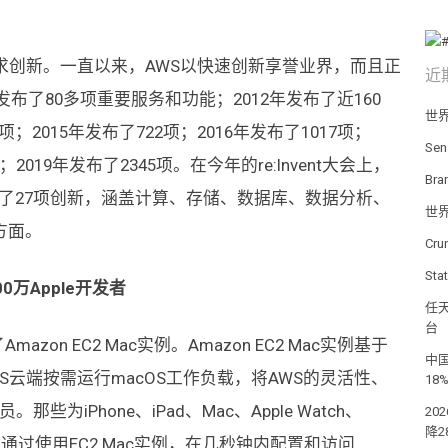
求创新。一直以来，AWS以快速创新享誉业界，而且正
近
发布了80多项重要服务和功能；2012年发布了近160
世
6项；2015年发布了722项；2016年发布了1017项；
Se
；2019年发布了2345项。在今年的re:Invent大会上，
Br
演讲就发布了27项创新，涵盖计算、存储、数据库、数据分析、
世
方面。
Cr
St
0万Apple开发者
任天
台
azon EC2 Mac实例。Amazon EC2 Mac实例基于
中国
WS云端按需运行macOS工作负载，将AWS的灵活性、
18
为iPhone、iPad、Mac、Apple Watch、
20
降2
，可以通过使用EC2 Mac实例，在几秒钟内配置和访问