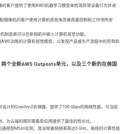
为拥有设备传感器的客户提供了使用AWS机器学习模型来检测异常设备行为并进
工业设施中装配摄像机的客户使用计算机视觉来改善质量控制和工作场所安
工业相机制造商可以在新相机中嵌入计算机视觉功能。
像和视频流上使用AWS训练的计算机视觉模型，以发现产品或生产流程中的异常和
、两个全新AWS Outposts单元，以及三个新的在美国
AWS设计的Graviton2处理器，提供了100 Gbps的网络性能，与当前
d实例，为云端的图形密集型应用提供了最佳的性价比。
U）的通用型M5zn实例，其全核睿频频率高达5 GHz，每核的计算性能