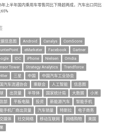
026年上半年国内乘用车零售同比下降超两成，汽车出口同比
65%
签
数据信息图
Android
Canalys
ComScore
unterPoint
eMarketer
Facebook
Gartner
ogle
IDC
iPhone
Nielsen
Omdia
nsor Tower
Strategy Analytics
Trendforce
itter
三星
中国
中国汽车工业协会
国汽车流通协会
乘联会
人工智能
信息图
球
出货量
半导体
国家统计局
大数据
小米
信部
平板电脑
投资
新能源汽车
智能手机
能手机厂商出货量
汽车销量
特斯拉
电子商务
交媒体
社交网络
移动互联网
网络购物
美国
果