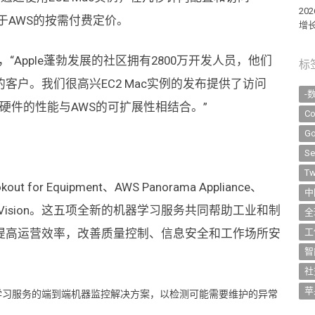
2
于AWS的按需付费定价。
增长
s表示，“Apple蓬勃发展的社区拥有2800万开发人员，他们
标
户。我们很高兴EC2 Mac实例的发布提供了访问
-
流硬件的性能与AWS的可扩展性相结合。”
Co
Go
Se
Tw
ut for Equipment、AWS Panorama Appliance、
中
out for Vision。这五项全新的机器学习服务共同帮助工业和制
全
提高运营效率，改善质量控制、信息安全和工作场所安
工
智
社
苹
关和机器学习服务的端到端机器监控解决方案，以检测可能需要维护的异常