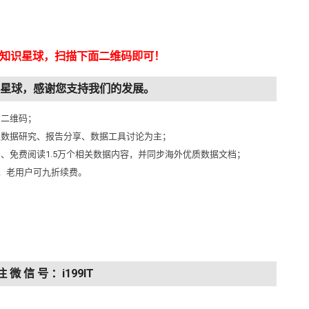
IT知识星球，扫描下面二维码即可！
知识星球，感谢您支持我们的发展。
侧二维码；
以数据研究、报告分享、数据工具讨论为主；
问、免费阅读1.5万个相关数据内容，并同步海外优质数据文档；
元，老用户可九折续费。
注 微 信 号 ：i199IT