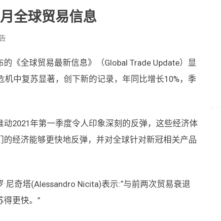
5月全球贸易信息
告
贸易最新信息》（Global Trade Update）显
情危机中复苏显著，创下新的记录，年同比增长10%，季
动2021年第一季度令人印象深刻的反弹，这些经济体
们的经济能够更快地反弹，并对全球针对新冠相关产品
Alessandro Nicita)表示:“与前两次贸易衰退
得更快。”