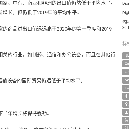
型国家、中东、南亚和非洲的出口值仍然低于平均水平。
Di
所增长，但仍低于2019年的平均水平。
Di
洛图
30
的商品进出口值远远高于2020年的第一季度和2019
标
冠相关的行业，如制药、通信和办公设备，而且在其他行
-
Co
Go
运输设备的国际贸易仍远低于平均水平。
Se
Tw
中
全
工
计下半年增长将保持强劲。
智
社