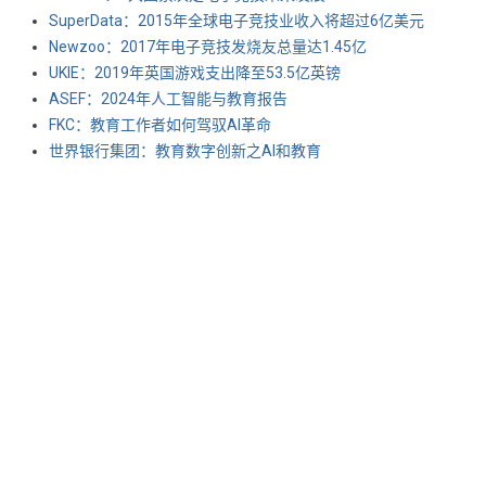
SuperData：2015年全球电子竞技业收入将超过6亿美元
Newzoo：2017年电子竞技发烧友总量达1.45亿
UKIE：2019年英国游戏支出降至53.5亿英镑
ASEF：2024年人工智能与教育报告
FKC：教育工作者如何驾驭AI革命
世界银行集团：教育数字创新之AI和教育