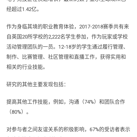
经超过1.42亿。
作为身临其境的职业教育体验，2017-2018赛季共有来
自英国20​​所学校的2,222名学生参加，作为玩家或学校
活动管理团队的一员。12-18岁的学生通过履行管理、
制作、比赛管理、社区管理和直播工作，获得实用和
相关的行业技能。
研究的其他主要发现包括：
提高其他工作技能，例如，沟通（74%）和团队合作
（80%）。
对参与者之间友谊关系的积极影响，67%的受访者表示