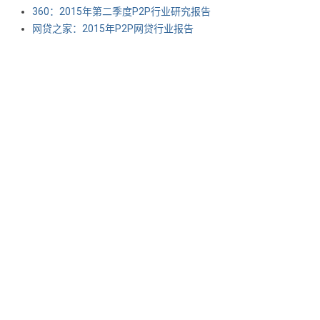
360：2015年第二季度P2P行业研究报告
网贷之家：2015年P2P网贷行业报告