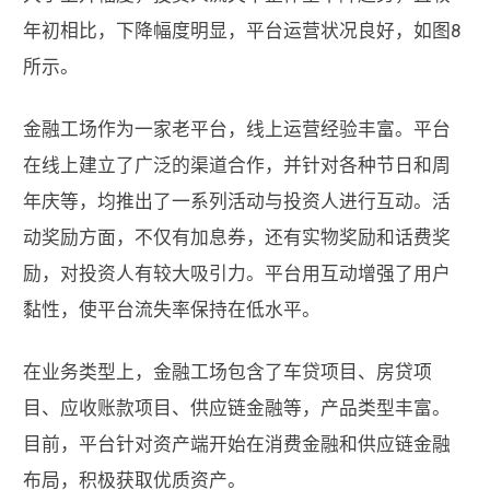
年初相比，下降幅度明显，平台运营状况良好，如图8
所示。
金融工场作为一家老平台，线上运营经验丰富。平台
在线上建立了广泛的渠道合作，并针对各种节日和周
年庆等，均推出了一系列活动与投资人进行互动。活
动奖励方面，不仅有加息券，还有实物奖励和话费奖
励，对投资人有较大吸引力。平台用互动增强了用户
黏性，使平台流失率保持在低水平。
在业务类型上，金融工场包含了车贷项目、房贷项
目、应收账款项目、供应链金融等，产品类型丰富。
目前，平台针对资产端开始在消费金融和供应链金融
布局，积极获取优质资产。