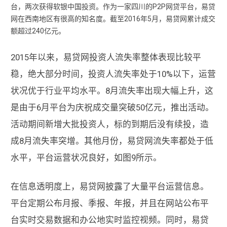
台，两次获得软银中国投资。作为一家四川的P2P网贷平台，易贷
网在西南地区有很高的知名度。截至2016年5月，易贷网累计成交
额超过240亿元。
2015年以来，易贷网投资人流失率整体表现比较平
稳，绝大部分时间，投资人流失率处于10%以下，运营
状况优于行业平均水平。8月流失率出现大幅上升，这
是由于6月平台为庆祝成交量突破50亿元，推出活动。
活动期间新增大批投资人，标的到期后没有续投，造
成8月流失率突增。其他月份，易贷网流失率都处于低
水平，平台运营状况良好，如图9所示。
在信息透明度上，易贷网披露了大量平台运营信息。
平台定期公布月报、季报、年报，并且在网站公布平
台实时交易数据和办公地实时监控视频。同时，易贷