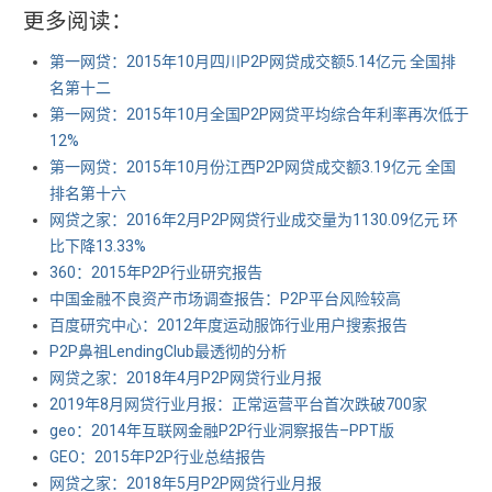
更多阅读：
第一网贷：2015年10月四川P2P网贷成交额5.14亿元 全国排
名第十二
第一网贷：2015年10月全国P2P网贷平均综合年利率再次低于
12%
第一网贷：2015年10月份江西P2P网贷成交额3.19亿元 全国
排名第十六
网贷之家：2016年2月P2P网贷行业成交量为1130.09亿元 环
比下降13.33%
360：2015年P2P行业研究报告
中国金融不良资产市场调查报告：P2P平台风险较高
百度研究中心：2012年度运动服饰行业用户搜索报告
P2P鼻祖LendingClub最透彻的分析
网贷之家：2018年4月P2P网贷行业月报
2019年8月网贷行业月报：正常运营平台首次跌破700家
geo：2014年互联网金融P2P行业洞察报告–PPT版
GEO：2015年P2P行业总结报告
网贷之家：2018年5月P2P网贷行业月报