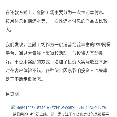
在还款方式上，金融工场主要分为一次性还本付息、
按月付息到期还本等，一次性还本付息的产品占比较
大。
我们发现，金融工场作为一家运营经验丰富的P2P网贷
平台，通过大量线上渠道和活动，与投资人互动良
好。平台用奖励的方式，增加了投资人实际收益率;同
时在客户体验不错，各种综合因素影响投资人流失率
处于不断走低状态。
易贷网
易贷网2014年初上线，是一家专注于车贷和房贷的风投系平