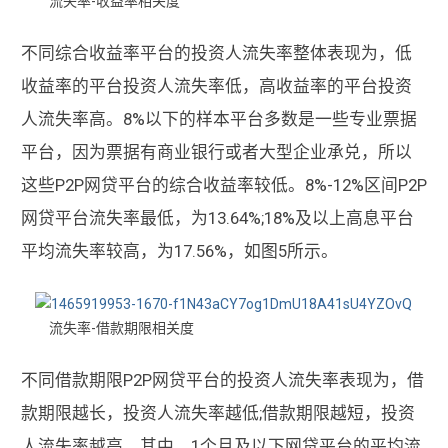
流失率-收益率相关度
不同综合收益率平台的投资人流失率整体表现为，低
收益率的平台投资人流失率低，高收益率的平台投资
人流失率高。8%以下的样本平台多数是一些专业票据
平台，因为票据有商业银行或者大型企业承兑，所以
这些P2P网贷平台的综合收益率较低。8%-12%区间P2P
网贷平台流失率最低，为13.64%;18%及以上高息平台
平均流失率较高，为17.56%，如图5所示。
流失率-借款期限相关度
不同借款期限P2P网贷平台的投资人流失率表现为，借
款期限越长，投资人流失率越低;借款期限越短，投资
人流失率越高。其中，1个月及以下网贷平台的平均流