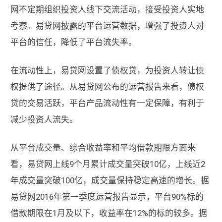
网不定期组织投资人线下交流活动，接受投资人实地
考察。易贷网披露的平台运营数据，增强了投资人对
平台的信任，降低了平台流失率。
在流动性上，易贷网设置了债权贷，为投资人转让债
权提供了途径。从易贷网公布的运营报告来看，债权
贷的交易活跃，平台产品流动性有一定保障，有利于
减少投资人流失。
从平台成交量、综合收益率和平均借款期限方面来
看，易贷网上线9个月累计成交量突破10亿，上线近2
年成交量突破100亿，成交量保持稳定高速的增长。据
易贷网2016年第一季度运营报告显示，平台90%标的
借款期限在1月及以下，收益率在12%的标的较多。据