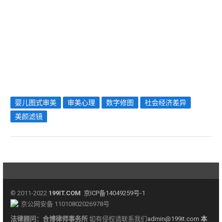
婴儿图式审美
审美心理
数字修图
社会经济差异
美颜滤镜
© 2011-2022
199IT.COM
京ICP备14049259号-1
京公网安备 11010802026978号
法律顾问：
合博律师事务所
如有侵权请联系我们
admin@199it.com
本