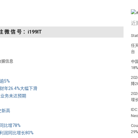
近
注 微 信 号 ：i199IT
St
任天
台
数据信息
中国
18
20
逾5%
降2
财年26.4%大幅下滑
2
中心业务未达预期
增长
ID
史新高
Ne
 同比增78%
Co
29
净利润同比增长80%