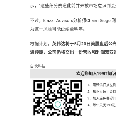
示，“这些细分赛道此前并未被市场意识到会
不过，Elazar Advisors分析师Chaim
为这一风险可能延续至明年。
根据计划，
英伟达将于5月20日美股盘后公布
遍预期，公司仍将交出一份营收和利润双双
自 快科技
欢迎您加入199IT
1、用微信扫描左
2、知识星球主要
3、加入后免费提
4、每年只需199