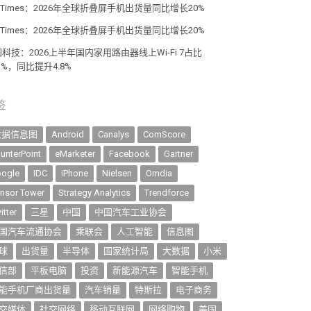
giTimes：2026年全球折叠屏手机出货量同比增长20%
giTimes：2026年全球折叠屏手机出货量同比增长20%
科技：2026上半年国内家用路由器线上Wi-Fi 7占比
.1%，同比提升4.8%
签
数据信息图
Android
Canalys
ComScore
unterPoint
eMarketer
Facebook
Gartner
ogle
IDC
iPhone
Nielsen
Omdia
nsor Tower
Strategy Analytics
Trendforce
itter
三星
中国
中国汽车工业协会
国汽车流通协会
乘联会
人工智能
信息图
球
出货量
半导体
国家统计局
大数据
小米
信部
平板电脑
投资
新能源汽车
智能手机
能手机厂商出货量
汽车销量
特斯拉
电子商务
交媒体
社交网络
移动互联网
网络购物
美国