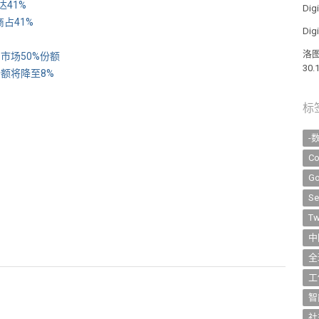
达41%
Di
商占41%
Di
洛图
芯片市场50%份额
30
片份额将降至8%
标
-
Co
Go
Se
Tw
中
全
工
智
社