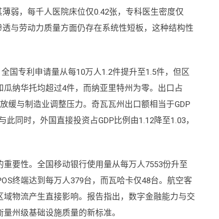
其薄弱，每千人医院床位仅0.42张，专科医生密度仅
融渗透与劳动力质量方面仍存在系统性短板，这种结构性
。
国专利申请量从每10万人1.2件提升至1.5件，但区
和瓜纳华托均超过4件，而纳亚里特州为零。出口占
需求放缓与制造业调整压力。奇瓦瓦州出口额相当于GDP
此同时，外国直接投资占GDP比例由1.12降至1.03，
重要性。全国移动银行使用量从每万人7553份升至
POS终端达到每万人379台，而瓦哈卡仅48台。航空客
区域物流产生直接影响。报告指出，数字金融能力与交
衡量州级基础设施质量的新标准。