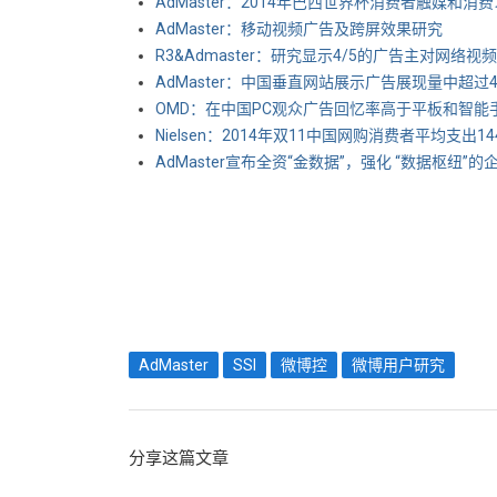
AdMaster：2014年巴西世界杯消费者触媒和消
AdMaster：移动视频广告及跨屏效果研究
R3&Admaster：研究显示4/5的广告主对网络
AdMaster：中国垂直网站展示广告展现量中超过
OMD：在中国PC观众广告回忆率高于平板和智能手机 5
Nielsen：2014年双11中国网购消费者平均支出1
AdMaster宣布全资“金数据”，强化 “数据枢纽”的
AdMaster
SSI
微博控
微博用户研究
分享这篇文章