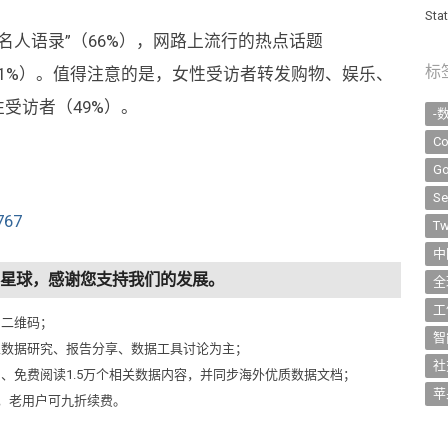
St
名人语录”（66%），网路上流行的热点话题
标
61%）。值得注意的是，女性受访者转发购物、娱乐、
受访者（49%）。
-
Co
Go
Se
767
Tw
中
知识星球，感谢您支持我们的发展。
全
工
侧二维码；
智
以数据研究、报告分享、数据工具讨论为主；
社
问、免费阅读1.5万个相关数据内容，并同步海外优质数据文档；
苹
元，老用户可九折续费。