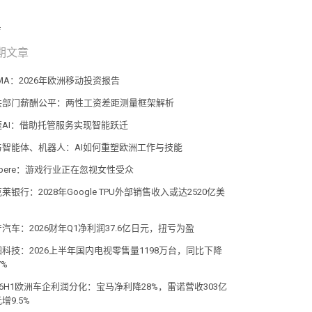
期文章
MA：2026年欧洲移动投资报告
共部门薪酬公平：两性工资差距测量框架解析
速AI：借助托管服务实现智能跃迁
与智能体、机器人：AI如何重塑欧洲工作与技能
pere：游戏行业正在忽视女性受众
莱银行：2028年Google TPU外部销售收入或达2520亿美
汽车：2026财年Q1净利润37.6亿日元，扭亏为盈
图科技：2026上半年国内电视零售量1198万台，同比下降
7%
26H1欧洲车企利润分化：宝马净利降28%，雷诺营收303亿
增9.5%