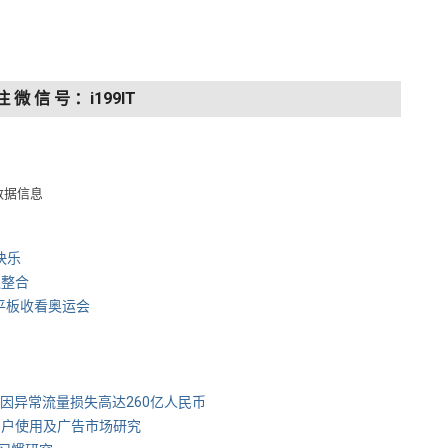
注 微 信 号 ：i199IT
数据信息
快乐
乏整合
和平板收看奥运会
市场因异常流量损失高达260亿人民币
大屏用户使用及广告市场研究