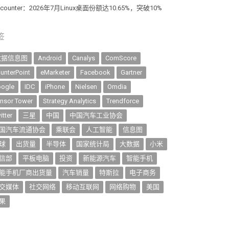
atcounter：2026年7月Linux桌面份额达10.65%，突破10%
签
数据信息图
Android
Canalys
ComScore
unterPoint
eMarketer
Facebook
Gartner
ogle
IDC
iPhone
Nielsen
Omdia
nsor Tower
Strategy Analytics
Trendforce
itter
三星
中国
中国汽车工业协会
国汽车流通协会
乘联会
人工智能
信息图
球
出货量
半导体
国家统计局
大数据
小米
信部
平板电脑
投资
新能源汽车
智能手机
能手机厂商出货量
汽车销量
特斯拉
电子商务
交媒体
社交网络
移动互联网
网络购物
美国
果