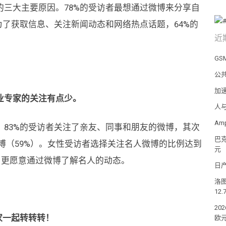
三大主要原因。78%的受访者最想通过微博来分享自
为了获取信息、关注新闻动态和网络热点话题，64%的
近
GS
公
加
业专家的关注有点少。
人
Am
83%的受访者关注了亲友、同事和朋友的微博，其次
巴克
微博（59%）。女性受访者选择关注名人微博的比例达到
元
用户更愿意通过微博了解名人的动态。
日产
洛
12.
20
家一起转转转！
欧元