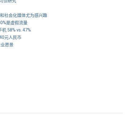
费习惯研究
视频和社会化媒体尤为感兴趣
40%是虚假流量
8% vs. 47%
440元人民币
企业愿景