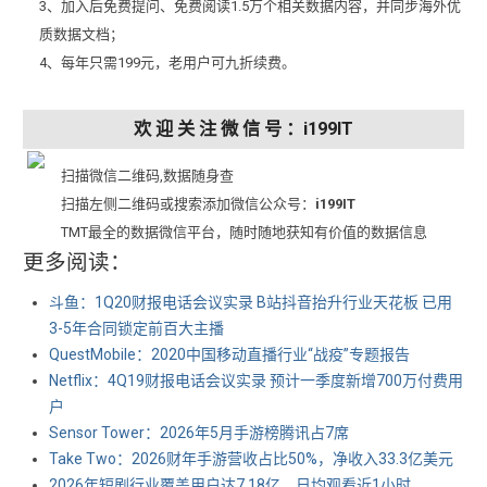
3、加入后免费提问、免费阅读1.5万个相关数据内容，并同步海外优
质数据文档；
4、每年只需199元，老用户可九折续费。
欢 迎 关 注 微 信 号 ：i199IT
扫描微信二维码,数据随身查
扫描左侧二维码或搜索添加微信公众号：
i199IT
TMT最全的数据微信平台，随时随地获知有价值的数据信息
更多阅读：
斗鱼：1Q20财报电话会议实录 B站抖音抬升行业天花板 已用
3-5年合同锁定前百大主播
QuestMobile：2020中国移动直播行业“战疫”专题报告
Netflix：4Q19财报电话会议实录 预计一季度新增700万付费用
户
Sensor Tower：2026年5月手游榜腾讯占7席
Take Two：2026财年手游营收占比50%，净收入33.3亿美元
2026年短剧行业覆盖用户达7.18亿，日均观看近1小时