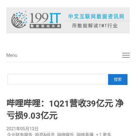
菜单
Menu
哔哩哔哩：1Q21营收39亿元 净
亏损9.03亿元
2021年05月13日
企业财务报告
投资&经济
网络娱乐
网络直播
+ 1 更多