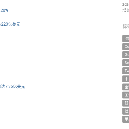
2
20%
增长
220亿美元
标
-
Co
Go
Se
Tw
中
达7.35亿美元
全
工
智
社
苹