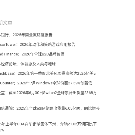
期文章
界银行：2025年商业就绪度报告
nsorTower：2026年动作和策略游戏应用报告
and Finance：2026年全球B2B品牌价值
界经济论坛：体育惠及人类与地球
unchbase：2026年第一季度北美风险投资额达2526亿美元
atCounter：2026年7月Windows全球份额27.59%创新低
堂：截至2026年6月30日Switch2全球累计出货量2368万
信通院：2025年全球eSIM终端出货量6.05亿颗，同比增长
%
26年上半年BBA在华销量集体下滑，奔驰21.02万辆同比下
8%