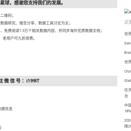
知识星球，感谢您支持我们的发展。
侧二维码；
近
以数据研究、报告分享、数据工具讨论为主；
问、免费阅读1.5万个相关数据内容，并同步海外优质数据文档；
世
元，老用户可九折续费。
Se
Br
世
Cr
注 微 信 号 ：i199IT
St
任天
台
中国
数据信息
18
20
降2
险