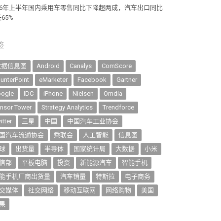
026年上半年国内乘用车零售同比下降超两成，汽车出口同比
65%
签
数据信息图
Android
Canalys
ComScore
unterPoint
eMarketer
Facebook
Gartner
ogle
IDC
iPhone
Nielsen
Omdia
nsor Tower
Strategy Analytics
Trendforce
itter
三星
中国
中国汽车工业协会
国汽车流通协会
乘联会
人工智能
信息图
球
出货量
半导体
国家统计局
大数据
小米
信部
平板电脑
投资
新能源汽车
智能手机
能手机厂商出货量
汽车销量
特斯拉
电子商务
交媒体
社交网络
移动互联网
网络购物
美国
果