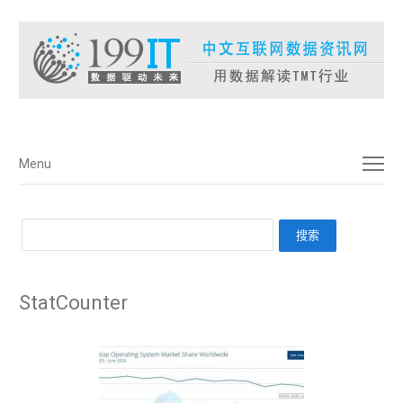
菜单
Menu
StatCounter