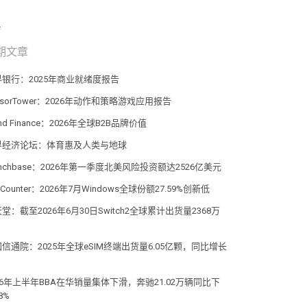
期文章
界银行：2025年商业就绪度报告
nsorTower：2026年动作和策略游戏应用报告
and Finance：2026年全球B2B品牌价值
界经济论坛：体育惠及人类与地球
unchbase：2026年第一季度北美风险投资额达2526亿美元
atCounter：2026年7月Windows全球份额27.59%创新低
堂：截至2026年6月30日Switch2全球累计出货量2368万
信通院：2025年全球eSIM终端出货量6.05亿颗，同比增长
%
26年上半年BBA在华销量集体下滑，奔驰21.02万辆同比下
8%