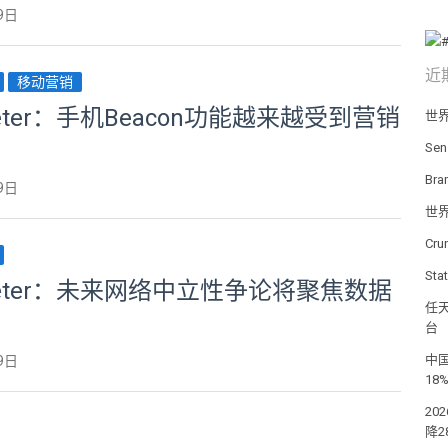
9日
近
移动营销
keter：手机Beacon功能越来越受到营销
世
Se
Br
9日
世
Cr
St
keter：未来网络中立性争论将聚焦数据
任天
台
中国
9日
18
20
降2