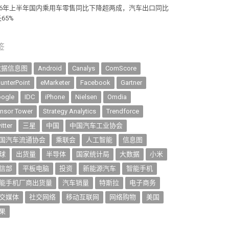
026年上半年国内乘用车零售同比下降超两成，汽车出口同比
65%
签
数据信息图
Android
Canalys
ComScore
unterPoint
eMarketer
Facebook
Gartner
ogle
IDC
iPhone
Nielsen
Omdia
nsor Tower
Strategy Analytics
Trendforce
itter
三星
中国
中国汽车工业协会
国汽车流通协会
乘联会
人工智能
信息图
球
出货量
半导体
国家统计局
大数据
小米
信部
平板电脑
投资
新能源汽车
智能手机
能手机厂商出货量
汽车销量
特斯拉
电子商务
交媒体
社交网络
移动互联网
网络购物
美国
果