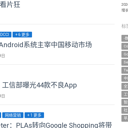
是看片狂
2
增长
标
DCCI
+ 6 更多
-
：Android系统主宰中国移动市场
Co
Go
9日
Se
Tw
中
s：工信部曝光44款不良App
全
工
9日
智
社
网络营销
+ 1 更多
苹
eter：PLAs转向Google Shopping将带