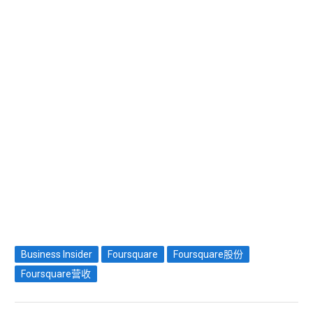
Business Insider
Foursquare
Foursquare股份
Foursquare营收