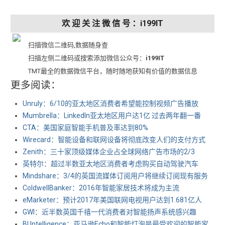
欢 迎 关 注 微 信 号 ：i199IT
扫描微信二维码,数据随身查
扫描左侧二维码或搜索添加微信公众号：
i199IT
TMT最全的数据微信平台，随时随地获知有价值的数据信息
更多阅读：
Unruly：6/10的亚太地区消费者希望能控制视频广告播放
Mumbrella：LinkedIn亚太地区用户达1亿 过去两年翻一番
CTA：美国家庭智能手机普及率达到80%
Wirecard：智能设备和联网设备将彻底改变人们的支付方式
Zenith：三十家顶级媒体企业占全球网络广告市场的2/3
英特尔：超过半数亚太地区消费者考虑购买自动驾驶汽车
Mindshare：3/4的英国流媒体订阅用户将继续订阅现有服务
ColdwellBanker：2016年智能家居技术将成为主流
eMarketer：预计2017年美国联网电视用户达到1.681亿人
GWI：近半数英国千禧一代消费者对智能扬声系统感兴趣
BI Intelligence：亚马逊Echo和智能灯泡是最受欢迎的智能家