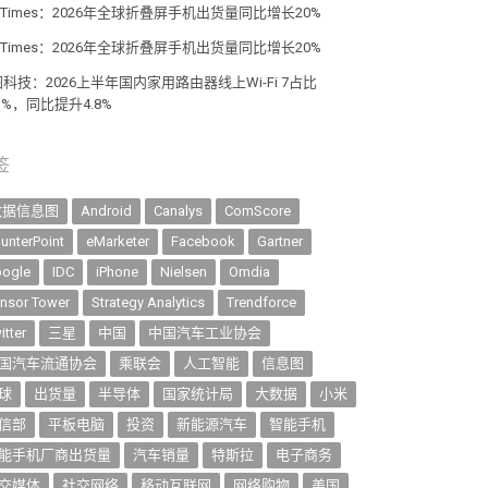
giTimes：2026年全球折叠屏手机出货量同比增长20%
giTimes：2026年全球折叠屏手机出货量同比增长20%
科技：2026上半年国内家用路由器线上Wi-Fi 7占比
.1%，同比提升4.8%
签
数据信息图
Android
Canalys
ComScore
unterPoint
eMarketer
Facebook
Gartner
ogle
IDC
iPhone
Nielsen
Omdia
nsor Tower
Strategy Analytics
Trendforce
itter
三星
中国
中国汽车工业协会
国汽车流通协会
乘联会
人工智能
信息图
球
出货量
半导体
国家统计局
大数据
小米
信部
平板电脑
投资
新能源汽车
智能手机
能手机厂商出货量
汽车销量
特斯拉
电子商务
交媒体
社交网络
移动互联网
网络购物
美国