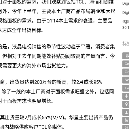
对于面板的需求。我们观察到包括TCL、海信和创维
Di
另外，今年上半年，主要本土厂商产品布局朝4K和大尺
Di
格面板的需求。由于Q1’14本土需求的衰退，主要品
洛图
30
力，以达成全年出货目标。
标
的是，液晶电视销售的季节性波动趋于平缓，消费者集
。但相对于去年同期能效补贴期间较高的产量而言，今
-
Co
现需要更大的海外市场出货拉力。
Go
Se
，出货量达到200万台的新高，较2月成长95%
Tw
分点。除了一线的本土厂商对于面板需求旺盛之外，包括同
中
对于面板需求也明显增长。
全
工
出货量较2月成长55%(M/M)。华星主要出货产品仍
智
团内战略供应客户TCL多媒体。
社