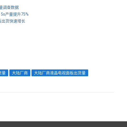
出货量调查数据
产量 5s产量提升75%
手机面板出货快速增长
货量
大陆厂商
大陆厂商液晶电视面板出货量