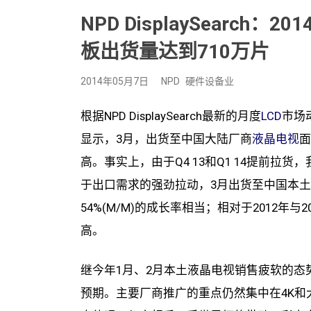
NPD DisplaySearc
板出货量达到710万片
2014年05月7日
NPD
硬件设备业
根据NPD DisplaySearch最新的月度
LCD
市场动态
显示，3月，出货至中国大陆厂商
液晶电视
面
高。事实上，由于Q4 13和Q1 14提前拉
于出口需求的强劲拉动，3月出货至中国本土厂商
54%(M/M)的成长率相当；相对于2012年与20
高。
继今年1月、2月本土液晶电视销售疲软的态势
预期。主要厂商推广的重点仍然集中在4K