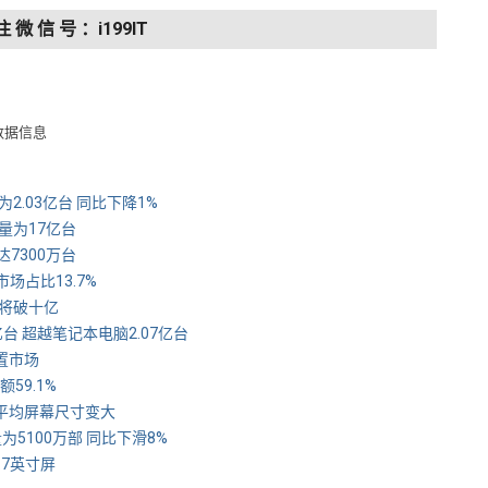
注 微 信 号 ：i199IT
数据信息
量为2.03亿台 同比下降1%
出货量为17亿台
量达7300万台
手机市场占比13.7%
货量将破十亿
.4亿台 超越笔记本电脑2.07亿台
装置市场
额59.1%
品的平均屏幕尺寸变大
货量为5100万部 同比下滑8%
5.7英寸屏