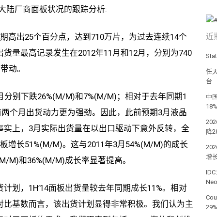
往中国大陆厂商面板状况的跟踪分析:
高出25个百分点，达到710万片，为过去连续14个
近
量最高记录发生在2012年11月和12月，分别为740
St
所带动。
任天
台
下跌26%(M/M)和7%(M/M)；相对于去年同期1
中国
18
，今年前两个月出货动力更为强劲。因此，此前预期3月液晶
20
事实上，3月实际出货量在以出口驱动下意外反转，全
降2
51%(M/M)。这与2011年3月54%(M/M)的成长
2
增长
M/M)和36%(M/M)成长率显著提高。
ID
Ne
划，1H’14面板出货量较去年同期成长11%。相对
Co
对比基数而言，该出货计划显得非常积极。我们认为主
29