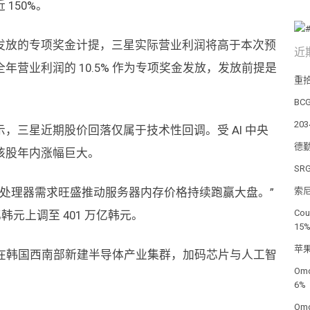
150%。
发放的专项奖金计提，三星实际营业利润将高于本次预
近
年营业利润的 10.5% 作为专项奖金发放，发放前提是
重
BC
2
，三星近期股价回落仅属于技术性回调。受 AI 中央
德
该股年内涨幅巨大。
SR
I 处理器需求旺盛推动服务器内存价格持续跑赢大盘。”
索尼
Co
亿韩元上调至 401 万亿韩元。
15
苹果
亿韩元在韩国西南部新建半导体产业集群，加码芯片与人工智
Om
6%
Om