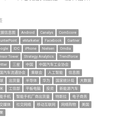
签
数据信息图
Android
Canalys
ComScore
unterPoint
eMarketer
Facebook
Gartner
ogle
IDC
iPhone
Nielsen
Omdia
nsor Tower
Strategy Analytics
Trendforce
itter
三星
中国
中国汽车工业协会
国汽车流通协会
乘联会
人工智能
信息图
球
出货量
半导体
华为
国家统计局
大数据
米
工信部
平板电脑
投资
新能源汽车
能手机
智能手机厂商出货量
特斯拉
电子商务
交媒体
社交网络
移动互联网
网络购物
美国
果