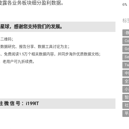
披露各业务板块细分盈利数据。
6%
标
知识星球，感谢您支持我们的发展。
-
侧二维码；
Co
以数据研究、报告分享、数据工具讨论为主；
Go
问、免费阅读1.5万个相关数据内容，并同步海外优质数据文档；
Se
元，老用户可九折续费。
Tw
中
全
小
智
注 微 信 号 ：i199IT
社
苹