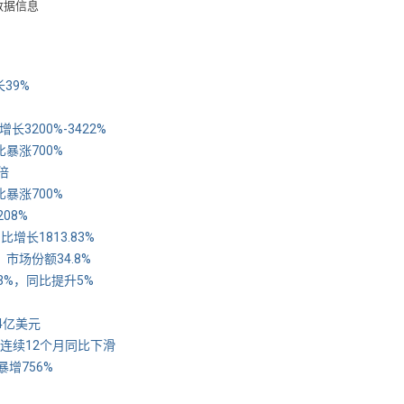
数据信息
长39%
3200%-3422%
比暴涨700%
倍
比暴涨700%
08%
增长1813.83%
，市场份额34.8%
率13%，同比提升5%
94亿美元
 连续12个月同比下滑
暴增756%