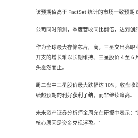
该预期值高于 FactSet 统计的市场一致预期 8
公司同时预测，季度营收同比翻倍，达到创纪录
作为全球最大存储芯片厂商，三星交出亮眼业
开支的增长难以长期维持。三星股价 4 至 
头戛然而止。
周二盘中三星股价最大跌幅达 10%，收盘收跌 
绩超预期的利好
获利了结
，而非继续追高。
未来资产证券分析师金周允在研报中表示：
核心原因是资金兑现浮盈。”