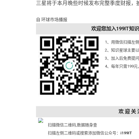
三星将于本月晚些时候发布完整季度财报，
自 环球市场播报
欢迎您加入199IT
1、用微信扫描左
2、知识星球主要
3、加入后免费提
4、每年只需199
欢 迎 关 
扫描微信二维码,数据随身查
扫描左侧二维码或搜索添加微信公众号：
i199IT