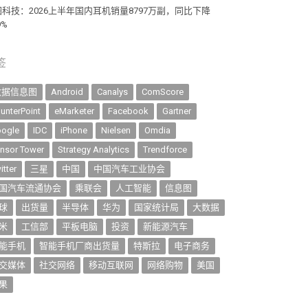
图科技：2026上半年国内耳机销量8797万副，同比下降
9%
签
数据信息图
Android
Canalys
ComScore
unterPoint
eMarketer
Facebook
Gartner
ogle
IDC
iPhone
Nielsen
Omdia
nsor Tower
Strategy Analytics
Trendforce
itter
三星
中国
中国汽车工业协会
国汽车流通协会
乘联会
人工智能
信息图
球
出货量
半导体
华为
国家统计局
大数据
米
工信部
平板电脑
投资
新能源汽车
能手机
智能手机厂商出货量
特斯拉
电子商务
交媒体
社交网络
移动互联网
网络购物
美国
果