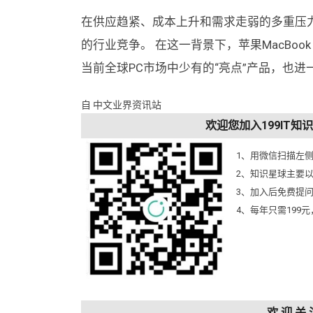
在供应趋紧、成本上升和需求走弱的多重压
的行业竞争。 在这一背景下，苹果MacBoo
当前全球PC市场中少有的“亮点”产品，也
自 中文业界资讯站
欢迎您加入199IT
1、用微信扫描左
2、知识星球主要
3、加入后免费提
4、每年只需199
欢 迎 关 