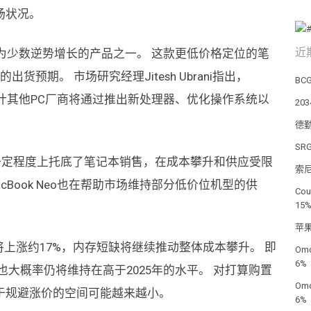
场状况。
近
o成为少数逆势增长的产品之一。 这款更低价格定位的笔
预期。 市场研究经理Jitesh Ubrani指出，
BC
，预计其他PC厂商将通过推出新处理器、优化操作系统以
2
德
SR
需求在一定程度上托底了笔记本销售，在成本攀升和供应受限
索尼
Book Neo也在帮助市场维持部分低价位机型的供
Co
15
。
苹果
价将上涨约17%，内存短缺将继续推动整体成本攀升。 即
Om
6%
大概率仍将维持在高于2025年的水平。 对打算购置
Om
于规避涨价的空间可能越来越小。
6%