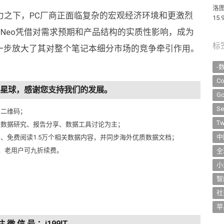
洛
力之下，PC厂商正面临复杂的宏观经济环境和更激烈
15.
k Neo凭借对需求预期和产品结构的实质性影响，成为
标
进一步放大了其对整个笔记本细分市场的竞争牵引作用。
-
Co
知识星球，感谢您支持我们的发展。
Go
Se
侧二维码；
Tw
以数据研究、报告分享、数据工具讨论为主；
中
问、免费阅读1.5万个相关数据内容，并同步海外优质数据文档；
元，老用户可九折续费。
全
小
智
社
苹
注 微 信 号 ：i199IT