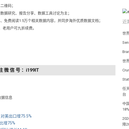
侧二维码；
以数据研究、报告分享、数据工具讨论为主；
问、免费阅读1.5万个相关数据内容，并同步海外优质数据文档；
近
元，老用户可九折续费。
世
Se
Br
世
注 微 信 号 ：i199IT
Cr
St
任天
台
数据信息
中国
18
对美出口增75.5%
20
比增75%
降2