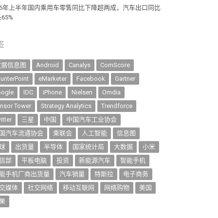
026年上半年国内乘用车零售同比下降超两成，汽车出口同比
65%
签
数据信息图
Android
Canalys
ComScore
unterPoint
eMarketer
Facebook
Gartner
ogle
IDC
iPhone
Nielsen
Omdia
nsor Tower
Strategy Analytics
Trendforce
itter
三星
中国
中国汽车工业协会
国汽车流通协会
乘联会
人工智能
信息图
球
出货量
半导体
国家统计局
大数据
小米
信部
平板电脑
投资
新能源汽车
智能手机
能手机厂商出货量
汽车销量
特斯拉
电子商务
交媒体
社交网络
移动互联网
网络购物
美国
果