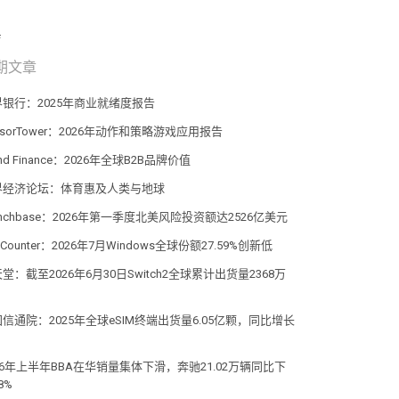
期文章
界银行：2025年商业就绪度报告
nsorTower：2026年动作和策略游戏应用报告
and Finance：2026年全球B2B品牌价值
界经济论坛：体育惠及人类与地球
unchbase：2026年第一季度北美风险投资额达2526亿美元
atCounter：2026年7月Windows全球份额27.59%创新低
堂：截至2026年6月30日Switch2全球累计出货量2368万
信通院：2025年全球eSIM终端出货量6.05亿颗，同比增长
%
26年上半年BBA在华销量集体下滑，奔驰21.02万辆同比下
8%