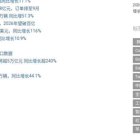
比增长11.1%
2
8亿元，订单排至9月
增长
辆 同比增51.3%
，2026年望破百亿
标
亿美元，同比增长116%
增长10.9%
-
Co
出口数据
Go
资额将超5万亿元 同比增长超240%
Se
万辆，同比增长44.1%
Tw
中
全
工
智
社
苹